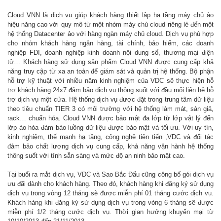
Cloud VNN là dịch vụ giúp khách hàng thiết lập hạ tầng máy chủ ảo
hiệu năng cao với quy mô từ một nhóm máy chủ cloud riêng lẻ đến một
hệ thống Datacenter ảo với hàng ngàn máy chủ cloud. Dịch vụ phù hợp
cho nhóm khách hàng ngân hàng, tài chính, bảo hiểm, các doanh
nghiệp FDI, doanh nghiệp kinh doanh nội dung số, thương mại điện
tử… Khách hàng sử dụng sản phẩm Cloud VNN được cung cấp khả
năng truy cập từ xa an toàn để giám sát và quản trị hệ thống. Bộ phận
hỗ trợ kỹ thuật với nhiều năm kinh nghiệm của VDC sẽ thực hiện hỗ
trợ khách hàng 24x7 đảm bảo dịch vụ thông suốt với đầu mối liên hệ hỗ
trợ dịch vụ một cửa. Hệ thống dịch vụ được đặt trong trung tâm dữ liệu
theo tiêu chuẩn TIER 3 có môi trường với hệ thống làm mát, sàn giả,
rack… chuẩn hóa. Cloud VNN được bảo mật đa lớp từ lớp vật lý đến
lớp ảo hóa đảm bảo luồng dữ liệu được bảo mật và tối ưu. Với uy tín,
kinh nghiệm, thế mạnh hạ tầng, công nghệ tiên tiến ,VDC và đối tác
đảm bảo chất lượng dịch vụ cung cấp, khả năng vận hành hệ thống
thông suốt với tính sẵn sàng và mức độ an ninh bảo mật cao.
Tại buổi ra mắt dịch vụ, VDC và Sao Bắc Đẩu cũng công bố gói dịch vụ
ưu đãi dành cho khách hàng. Theo đó, khách hàng khi đăng ký sử dụng
dịch vụ trong vòng 12 tháng sẽ được miễn phí 01 tháng cước dịch vụ.
Khách hàng khi đăng ký sử dụng dịch vụ trong vòng 6 tháng sẽ được
miễn phí 1/2 tháng cước dịch vụ. Thời gian hưởng khuyến mại từ