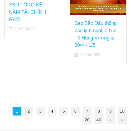
SBD TỔNG KẾT
NĂM TÀI CHÍNH
FY25
Sao Bắc Đẩu thông
22/05/2026
báo lịch nghỉ lễ Giỗ
Tổ Hùng Vương &
30/4 - 1/5
21/04/2026
1
2
3
4
5
6
7
8
9
10
20
40
›
»