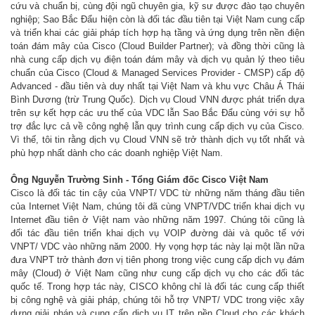
cứu và chuẩn bị, cùng đội ngũ chuyên gia, kỹ sư được đào tạo chuyên
nghiệp; Sao Bắc Đẩu hiện còn là đối tác đầu tiên tại Việt Nam cung cấp
và triển khai các giải pháp tích hợp hạ tầng và ứng dụng trên nền điện
toán đám mây của Cisco (Cloud Builder Partner); và đồng thời cũng là
nhà cung cấp dịch vụ điện toán đám mây và dịch vụ quản lý theo tiêu
chuẩn của Cisco (Cloud & Managed Services Provider - CMSP) cấp độ
Advanced - đầu tiên và duy nhất tại Việt Nam và khu vực Châu Á Thái
Bình Dương (trừ Trung Quốc). Dịch vụ Cloud VNN được phát triển dựa
trên sự kết hợp các ưu thế của VDC lẫn Sao Bắc Đẩu cùng với sự hỗ
trợ đắc lực cả về công nghệ lẫn quy trình cung cấp dịch vụ của Cisco.
Vì thế, tôi tin rằng dịch vụ Cloud VNN sẽ trở thành dịch vụ tốt nhất và
phù hợp nhất dành cho các doanh nghiệp Việt Nam.
Ông Nguyễn Trường Sinh - Tổng Giám đốc Cisco Việt Nam
Cisco là đối tác tin cậy của VNPT/ VDC từ những năm tháng đầu tiên
của Internet Việt Nam, chúng tôi đã cùng VNPT/VDC triển khai dịch vụ
Internet đầu tiên ở Việt nam vào những năm 1997. Chúng tôi cũng là
đối tác đầu tiên triển khai dịch vụ VOIP đường dài và quôc tế với
VNPT/ VDC vào những năm 2000. Hy vọng hợp tác này lại một lần nữa
đưa VNPT trở thành đơn vị tiên phong trong việc cung cấp dịch vụ đám
mây (Cloud) ở Việt Nam cũng như cung cấp dịch vụ cho các đối tác
quốc tế. Trong hợp tác này, CISCO không chỉ là đối tác cung cấp thiết
bị công nghệ và giải pháp, chúng tôi hỗ trợ VNPT/ VDC trong việc xây
dựng giải pháp và cung cấp dịch vụ IT trên nền Cloud cho các khách