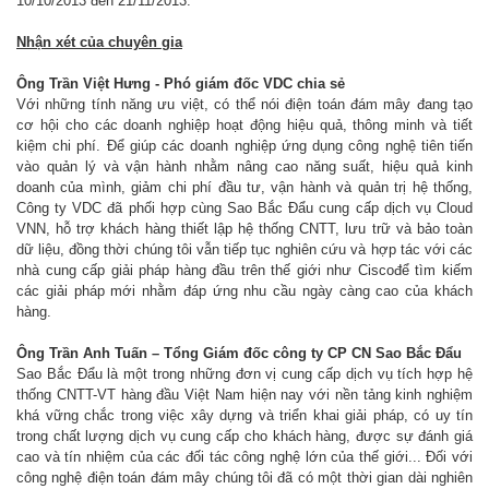
10/10/2013 đến 21/11/2013.
Nhận xét của chuyên gia
Ông Trần Việt Hưng - Phó giám đốc VDC chia sẻ
Với những tính năng ưu việt, có thể nói điện toán đám mây đang tạo
cơ hội cho các doanh nghiệp hoạt động hiệu quả, thông minh và tiết
kiệm chi phí. Để giúp các doanh nghiệp ứng dụng công nghệ tiên tiến
vào quản lý và vận hành nhằm nâng cao năng suất, hiệu quả kinh
doanh của mình, giảm chi phí đầu tư, vận hành và quản trị hệ thống,
Công ty VDC đã phối hợp cùng Sao Bắc Đẩu cung cấp dịch vụ Cloud
VNN, hỗ trợ khách hàng thiết lập hệ thống CNTT, lưu trữ và bảo toàn
dữ liệu, đồng thời chúng tôi vẫn tiếp tục nghiên cứu và hợp tác với các
nhà cung cấp giải pháp hàng đầu trên thế giới như Ciscođể tìm kiếm
các giải pháp mới nhằm đáp ứng nhu cầu ngày càng cao của khách
hàng.
Ông Trần Anh Tuấn – Tổng Giám đốc công ty CP CN Sao Bắc Đẩu
Sao Bắc Đẩu là một trong những đơn vị cung cấp dịch vụ tích hợp hệ
thống CNTT-VT hàng đầu Việt Nam hiện nay với nền tảng kinh nghiệm
khá vững chắc trong việc xây dựng và triển khai giải pháp, có uy tín
trong chất lượng dịch vụ cung cấp cho khách hàng, được sự đánh giá
cao và tín nhiệm của các đối tác công nghệ lớn của thế giới... Đối với
công nghệ điện toán đám mây chúng tôi đã có một thời gian dài nghiên