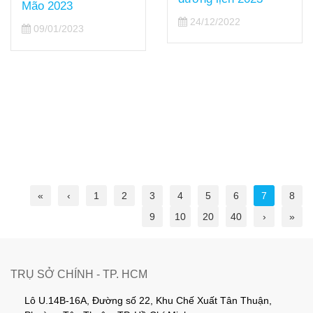
lớn tại sự kiện Cisco
24/12/2022
Partner Appreciation
Night 2022
24/12/2022
«
‹
1
2
3
4
5
6
7
8
9
10
20
40
›
»
TRỤ SỞ CHÍNH - TP. HCM
Lô U.14B-16A, Đường số 22, Khu Chế Xuất Tân Thuận,