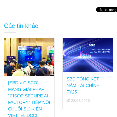
Các tin khác
SBD TỔNG KẾT
[SBD x CISCO]
NĂM TÀI CHÍNH
MANG GIẢI PHÁP
FY25
“CISCO SECURE AI
22/05/2026
FACTORY” TIẾP NỐI
CHUỖI SỰ KIỆN
VIETTEL DCCI