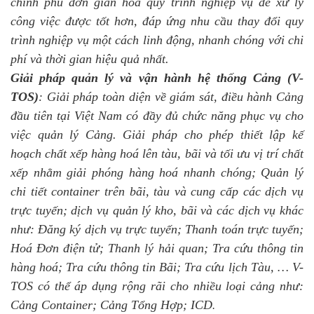
chính phủ đơn giản hóa quy trình nghiệp vụ để xử lý
công việc được tốt hơn, đáp ứng nhu cầu thay đổi quy
trình nghiệp vụ một cách linh động, nhanh chóng với chi
phí và thời gian hiệu quả nhất.
Giải pháp quản lý và vận hành hệ thống Cảng (V-
TOS)
: Giải pháp toàn diện về giám sát, điều hành Cảng
đầu tiên tại Việt Nam có đầy đủ chức năng phục vụ cho
việc quản lý Cảng. Giải pháp cho phép thiết lập kế
hoạch chất xếp hàng hoá lên tàu, bãi và tối ưu vị trí chất
xếp nhằm giải phóng hàng hoá nhanh chóng; Quản lý
chi tiết container trên bãi, tàu và cung cấp các dịch vụ
trực tuyến; dịch vụ quản lý kho, bãi và các dịch vụ khác
như: Đăng ký dịch vụ trực tuyến; Thanh toán trực tuyến;
Hoá Đơn điện tử; Thanh lý hải quan; Tra cứu thông tin
hàng hoá; Tra cứu thông tin Bãi; Tra cứu lịch Tàu, … V-
TOS có thể áp dụng rộng rãi cho nhiều loại cảng như:
Cảng Container; Cảng Tổng Hợp; ICD
.