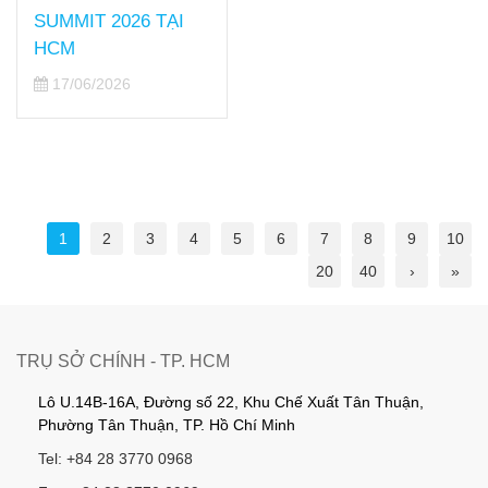
SUMMIT 2026 TẠI
HCM
17/06/2026
1
2
3
4
5
6
7
8
9
10
20
40
›
»
TRỤ SỞ CHÍNH - TP. HCM
Lô U.14B-16A, Đường số 22, Khu Chế Xuất Tân Thuận,
Phường Tân Thuận, TP. Hồ Chí Minh
Tel: +84 28 3770 0968