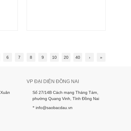
21/04/2026
21/
6
7
8
9
10
20
40
›
»
VP ĐẠI DIỆN ĐỒNG NAI
 Xuân
Số 27/14B Cách mạng Tháng Tám,
phường Quang Vinh, Tỉnh Đồng Nai
info@saobacdau.vn
*