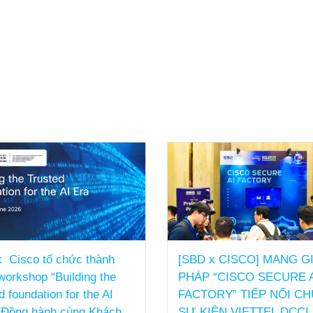
 x CISCO] MANG GIẢI
SBD TỔNG KẾT NĂM TÀ
 “CISCO SECURE AI
CHÍNH FY25
ORY” TIẾP NỐI CHUỖI
22/05/2026
IỆN VIETTEL DCCI