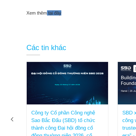
Xem thêm
tại đây
Các tin khác
hệ
SBD x Cisco tổ chức thành
[SBD
ức
công workshop “Building the
PHÁP
ổ
trusted foundation for the AI
FACT
ổ
era” - Đồng hành cùng Khách
SỰ K