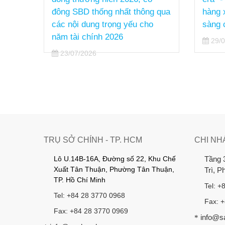
g qua
hàng xây dựng hạ tầng sẵn
SUMM
o
sàng cho kỷ nguyên AI
17/0
29/06/2026
TRỤ SỞ CHÍNH - TP. HCM
CHI NH
Lô U.14B-16A, Đường số 22, Khu Chế
Tầng 
Xuất Tân Thuận, Phường Tân Thuận,
Trì, 
TP. Hồ Chí Minh
Tel: +
Tel: +84 28 3770 0968
Fax: 
Fax: +84 28 3770 0969
info@s
*