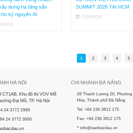
IT 2026 TẠI HCM
6/2026
1
2
3
4
5
ÁNH HÀ NỘI
CHI NHÁNH ĐÀ NẴNG
28 Thanh Lương 20, Phường
3 CT1AB, Khu đô thị VOV Mễ
Hòa, Thành phố Đà Nẵng
Phường Đại Mỗ, TP. Hà Nội
Tel: +84 236 3812 175
84 24 3772 2989
Fax: +84 236 3812 175
+84 24 3772 3000
info@saobacdau.vn
*
aobacdau.vn