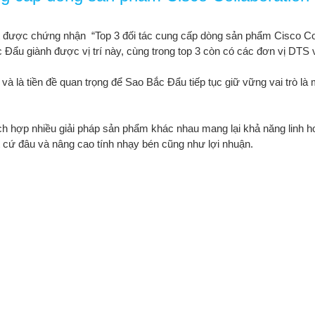
được chứng nhận “Top 3 đối tác cung cấp dòng sản phẩm Cisco Coll
c Đẩu giành được vị trí này, cùng trong top 3 còn có các đơn vị DTS
 là tiền đề quan trọng để Sao Bắc Đẩu tiếp tục giữ vững vai trò là m
ích hợp nhiều giải pháp sản phẩm khác nhau mang lại khả năng linh hoạ
t cứ đâu và nâng cao tính nhạy bén cũng như lợi nhuận.