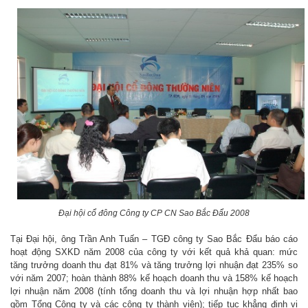
Đại hội cổ đông Công ty CP CN Sao Bắc Đẩu 2008
Tại Đại hội, ông Trần Anh Tuấn – TGĐ công ty Sao Bắc Đẩu báo cáo
hoạt động SXKD năm 2008 của công ty với kết quả khả quan: mức
tăng trưởng doanh thu đạt 81% và tăng trưởng lợi nhuận đạt 235% so
với năm 2007; hoàn thành 88% kế hoạch doanh thu và 158% kế hoạch
lợi nhuận năm 2008 (tính tổng doanh thu và lợi nhuận hợp nhất bao
gồm Tổng Công ty và các công ty thành viên); tiếp tục khẳng định vị