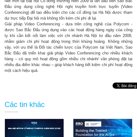
Nét mới tại Đại hội Cổ đông thường niên 2009 là lần đầu tiên Sao Bắc
Đẩu ứng dụng công nghệ Hội nghị truyền hình trực tuyến (Video
Conferencing) để tạo điều kiện cho các cổ đông tại Hà Nội được tham
dự trực tiếp Đại hội mà không tốn kém chi phí đi lại.
Giải pháp Video Conferencing - dựa trên công nghệ của Polycom -
được Sao Bắc Đẩu ứng dụng vào các hoạt động hàng ngày của công
ty khi cần kết nối làm việc với chi nhánh Hà Nội từ đầu năm 2008,
nhằm giảm chi phí hoạt động trong thời khủng hoảng. Không những
vậy, với ưu thế là Đối tác chiến lược của Polycom tại Việt Nam, Sao
Bắc Đẩu đã triển khai giải pháp Video Conferencing cho nhiều khách
hàng – có quy mô hoạt động gồm nhiều chi nhánh/ văn phòng đặt tại
nhiều địa điểm khác nhau – giúp khách hàng tiết kiệm chi phí hoạt động
một cách hiệu quả.
Các tin khác