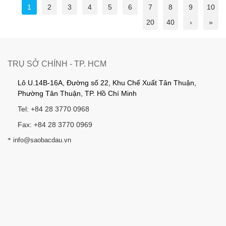
1
2
3
4
5
6
7
8
9
10
20
40
›
»
TRỤ SỞ CHÍNH - TP. HCM
Lô U.14B-16A, Đường số 22, Khu Chế Xuất Tân Thuận,
Phường Tân Thuận, TP. Hồ Chí Minh
Tel: +84 28 3770 0968
Fax: +84 28 3770 0969
*
info@saobacdau.vn