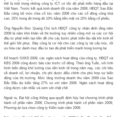
thế là một trong những công ty ICT có tốc độ phát triển hàng đầu tại
Việt Nam. Trước kết quả kinh doanh tốt của năm 2008, HĐQT Sao Bắc
Đẩu công bố mức chia cổ tức năm 2008 cho các cổ đông cũng khá
cao: 25% trong đó trong đó 10% bằng tiền mặt và 15% bằng cổ phiếu.
Ông Nguyễn Đức Quang Chủ tịch HĐQT công ty nhận định rằng năm
2009 là năm khó khăn về thị trường tuy nhiên cũng mở ra các cơ hội
đầu tư phát triển tạo tiền đề cho các bước phát triển lâu dài khi kinh tế
thế giới hồi phục. Đây cũng là cơ hội cho các công ty tái cấu trúc, tối
ưu hóa các danh mục đầu tư tạo đà phát triển mạnh trong tương lai.
Kế hoạch SXKD 2009, các ngân sách hoạt động của công ty, HĐQT và
KBS 2009 cũng được báo cáo trước cổ đông. Theo ông Tuấn, với tình
hình biến động khó lường của nền kinh tế trong năm nay, các chỉ tiêu
về doanh số, lợi nhuận, chi phí được điều chỉnh cho phù hợp sự biến
động của thị trường. Mức tăng trưởng doanh thu năm 2009 của Sao
Bắc Đẩu dự kiến tăng 27% so với năm 2008. Ngân sách hoạt động
cũng được cân nhắc và xem xét chặt chẽ.
Ngoài ra, Đại hội cũng thông qua quyết định hủy hai chương trình phát
hành cổ phần năm 2008; Chương trình phát hành cổ phần năm 2009;
Phương án lựa chọn công ty Kiểm toán năm 2009.