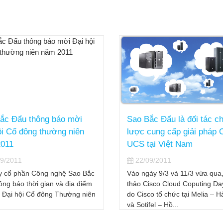
ắc Đẩu là đối tác chiến
Sao Bắc Đẩu cùng Cisco 
cung cấp giải pháp Cisco
chức buổi hội thảo về giả
ại Việt Nam
UCS cho ngành FSI
9/2011
22/09/2011
ày 9/3 và 11/3 vừa qua, Hội
Ngày 12/11/2010, tại TPHCM,
isco Cloud Coputing Day 2011
ty Cổ phần Công nghệ Sao B
o tổ chức tại Melia – Hà Nội
phối hợp cùng Cisco tổ chức b
fel – Hồ...
trao đổi thảo luận...