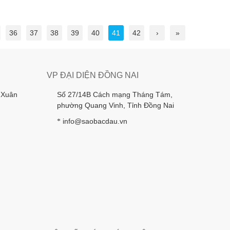
36
37
38
39
40
41
42
›
»
VP ĐẠI DIỆN ĐỒNG NAI
 Xuân
Số 27/14B Cách mạng Tháng Tám,
phường Quang Vinh, Tỉnh Đồng Nai
info@saobacdau.vn
*