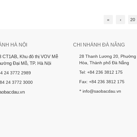
«
‹
20
ÁNH HÀ NỘI
CHI NHÁNH ĐÀ NẴNG
28 Thanh Lương 20, Phường
3 CT1AB, Khu đô thị VOV Mễ
Hòa, Thành phố Đà Nẵng
Phường Đại Mỗ, TP. Hà Nội
Tel: +84 236 3812 175
84 24 3772 2989
Fax: +84 236 3812 175
+84 24 3772 3000
info@saobacdau.vn
*
aobacdau.vn