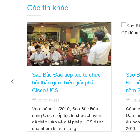
Các tin khác
hức
Sao Bắc Đẩu thông báo mời
Sao B
áp
Đại hội Cổ đông thường niên
lược 
năm 2011
UCS t
22/09/2011
22/0
ẩu
Công ty cổ phần Công nghệ Sao Bắc
Vào ng
uyên
Đẩu thông báo thời gian và địa điểm
thảo C
 dành
dự họp Đại hội Cổ đông Thường niên
do Cisc
2011
và Soti