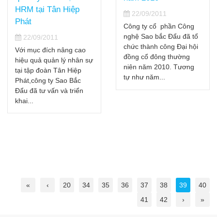
HRM tại Tân Hiệp
22/09/2011
Phát
Công ty cổ phần Công
nghệ Sao bắc Đẩu đã tổ
22/09/2011
chức thành công Đại hội
Với mục đích nâng cao
đồng cổ đông thường
hiệu quả quản lý nhân sự
niên năm 2010. Tương
tại tập đoàn Tân Hiệp
tự như năm...
Phát,công ty Sao Bắc
Đẩu đã tư vấn và triển
khai...
«
‹
20
34
35
36
37
38
39
40
41
42
›
»