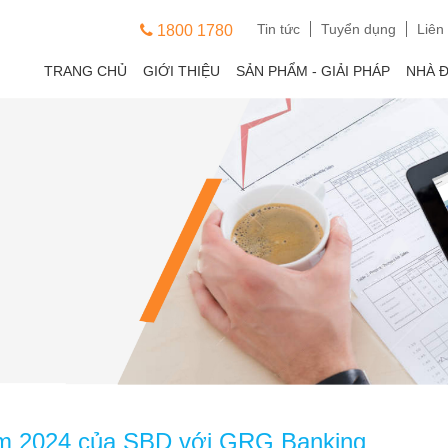
Tin tức
Tuyển dụng
Liên
1800 1780
TRANG CHỦ
GIỚI THIỆU
SẢN PHẨM - GIẢI PHÁP
NHÀ 
m 2024 của SBD với GRG Banking