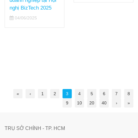
doanh nghiệp tại Hội
nghị BizTech 2025
04/06/2025
«
‹
1
2
3
4
5
6
7
8
9
10
20
40
›
»
TRỤ SỞ CHÍNH - TP. HCM