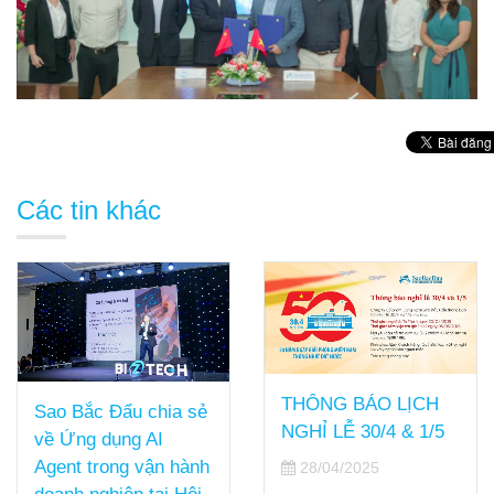
Các tin khác
THÔNG BÁO LỊCH
Sao Bắc Đẩu chia sẻ
NGHỈ LỄ 30/4 & 1/5
về Ứng dụng AI
Agent trong vận hành
28/04/2025