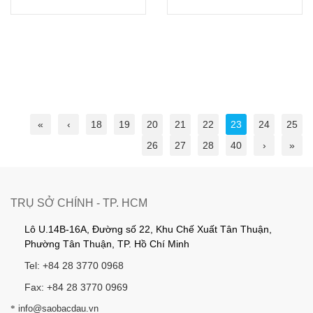
«
‹
18
19
20
21
22
23
24
25
26
27
28
40
›
»
TRỤ SỞ CHÍNH - TP. HCM
Lô U.14B-16A, Đường số 22, Khu Chế Xuất Tân Thuận,
Phường Tân Thuận, TP. Hồ Chí Minh
Tel: +84 28 3770 0968
Fax: +84 28 3770 0969
*
info@saobacdau.vn