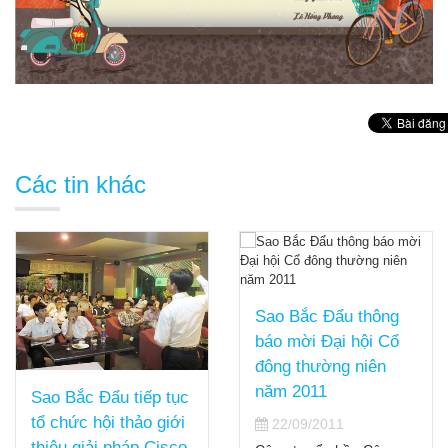
Các tin khác
Sao Bắc Đẩu thông
báo mời Đại hội Cổ
đông thường niên
năm 2011
Sao Bắc Đẩu tiếp tục
tổ chức hội thảo giới
22/09/2011
thiệu giải pháp Cisco