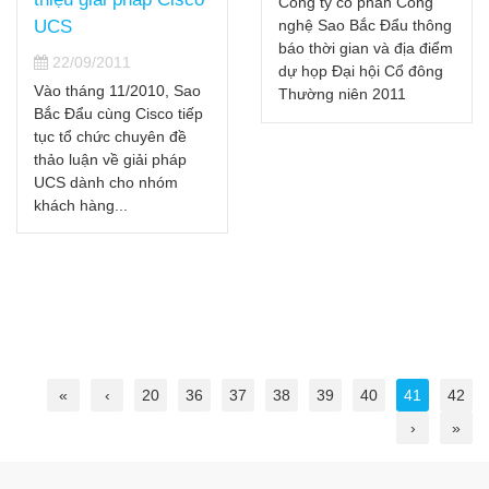
Công ty cổ phần Công
UCS
nghệ Sao Bắc Đẩu thông
báo thời gian và địa điểm
22/09/2011
dự họp Đại hội Cổ đông
Vào tháng 11/2010, Sao
Thường niên 2011
Bắc Đẩu cùng Cisco tiếp
tục tổ chức chuyên đề
thảo luận về giải pháp
UCS dành cho nhóm
khách hàng...
«
‹
20
36
37
38
39
40
41
42
›
»