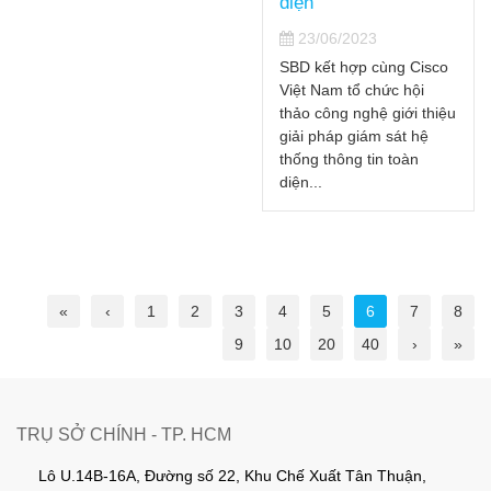
diện”
chứng chỉ cao nhất
23/06/2023
đối tác vàng tích hợp
SBD kết hợp cùng Cisco
hệ thống – GOLD
Việt Nam tổ chức hội
INTEGRATOR của
thảo công nghệ giới thiệu
Cisco
giải pháp giám sát hệ
thống thông tin toàn
01/06/2023
diện...
«
‹
1
2
3
4
5
6
7
8
9
10
20
40
›
»
TRỤ SỞ CHÍNH - TP. HCM
Lô U.14B-16A, Đường số 22, Khu Chế Xuất Tân Thuận,