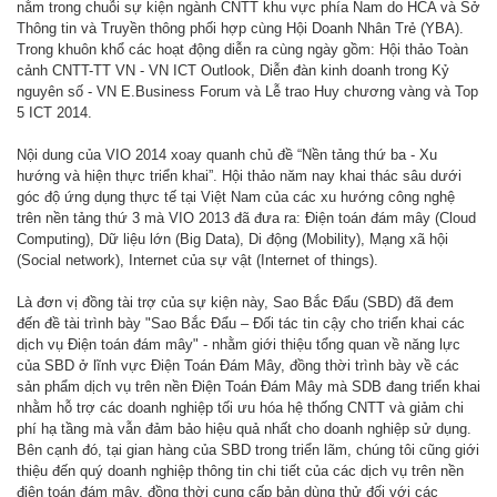
nằm trong chuỗi sự kiện ngành CNTT khu vực phía Nam do HCA và Sở
Thông tin và Truyền thông phối hợp cùng Hội Doanh Nhân Trẻ (YBA).
Trong khuôn khổ các hoạt động diễn ra cùng ngày gồm: Hội thảo Toàn
cảnh CNTT-TT VN - VN ICT Outlook, Diễn đàn kinh doanh trong Kỷ
nguyên số - VN E.Business Forum và Lễ trao Huy chương vàng và Top
5 ICT 2014.
Nội dung của VIO 2014 xoay quanh chủ đề “Nền tảng thứ ba - Xu
hướng và hiện thực triển khai”. Hội thảo năm nay khai thác sâu dưới
góc độ ứng dụng thực tế tại Việt Nam của các xu hướng công nghệ
trên nền tảng thứ 3 mà VIO 2013 đã đưa ra: Điện toán đám mây (Cloud
Computing), Dữ liệu lớn (Big Data), Di động (Mobility), Mạng xã hội
(Social network), Internet của sự vật (Internet of things).
Là đơn vị đồng tài trợ của sự kiện này, Sao Bắc Đẩu (SBD) đã đem
đến đề tài trình bày "Sao Bắc Đẩu – Đối tác tin cậy cho triển khai các
dịch vụ Điện toán đám mây" - nhằm giới thiệu tổng quan về năng lực
của SBD ở lĩnh vực Điện Toán Đám Mây, đồng thời trình bày về các
sản phẩm dịch vụ trên nền Điện Toán Đám Mây mà SDB đang triển khai
nhằm hỗ trợ các doanh nghiệp tối ưu hóa hệ thống CNTT và giảm chi
phí hạ tầng mà vẫn đảm bảo hiệu quả nhất cho doanh nghiệp sử dụng.
Bên cạnh đó, tại gian hàng của SBD trong triển lãm, chúng tôi cũng giới
thiệu đến quý doanh nghiệp thông tin chi tiết của các dịch vụ trên nền
điện toán đám mây, đồng thời cung cấp bản dùng thử đối với các