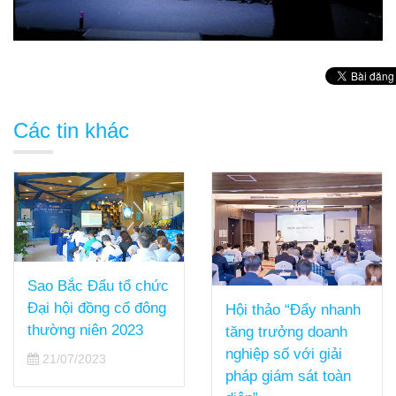
Các tin khác
Hội thảo “Đẩy nhanh
tăng trưởng doanh
nghiệp số với giải
Sao Bắc Đẩu tiếp tục
pháp giám sát toàn
duy trì được mức