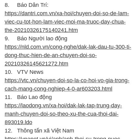
8.
Báo Dân Trí:
https://dantri.com.vn/xa-hoi/chuyen-doi-so-de-lam-
viec-cu-tot-hon-lam-viec-moi-ma-truoc-day-chua-
the-20210326175140241.htm
9.
Báo Người lao động
https://nld.com.vn/cong-nghe/dak-lak-dau-tu-300-ti-
dong-thuc-hien-de-an-chuyen-doi-so-
20210326145621272.htm
10.
VTV News
https://vtc.vn/chuyen-doi-so-la-co-hoi-vo-gia-trong-
cach-mang-cong-nghiep-4-0-ar603203.html
11.
Báo Lao động
https://laodong.vn/xa-hoi/dak-lak-tap-trung-day-
manh-chuyen-doi-so-theo-xu-the-cua-thoi-dai-
893019.ldo
12.
Thông tấn xã Việt Nam
https://vnanet.vn/vi/anh/anh-thoi-su-trong-nuoc-