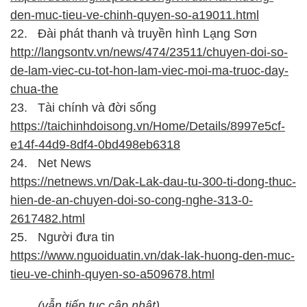
den-muc-tieu-ve-chinh-quyen-so-a19011.html
22.
Đài phát thanh và truyền hình Lạng Sơn
http://langsontv.vn/news/474/23511/chuyen-doi-so-
de-lam-viec-cu-tot-hon-lam-viec-moi-ma-truoc-day-
chua-the
23.
Tài chính và đời sống
https://taichinhdoisong.vn/Home/Details/8997e5cf-
e14f-44d9-8df4-0bd498eb6318
24.
Net News
https://netnews.vn/Dak-Lak-dau-tu-300-ti-dong-thuc-
hien-de-an-chuyen-doi-so-cong-nghe-313-0-
2617482.html
25.
Người đưa tin
https://www.nguoiduatin.vn/dak-lak-huong-den-muc-
tieu-ve-chinh-quyen-so-a509678.html
(vẫn tiếp tục cập nhật)