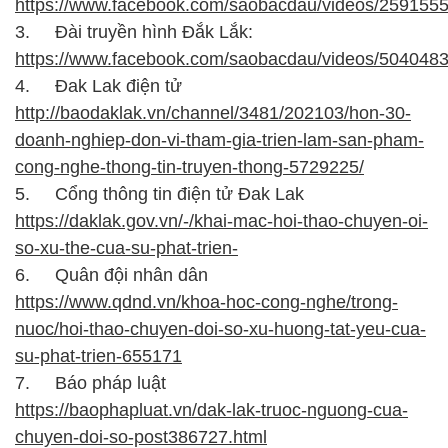
https://www.facebook.com/saobacdau/videos/259155
3.
Đài truyền hình Đắk Lắk:
https://www.facebook.com/saobacdau/videos/504048
4.
Đak Lak điện tử
http://baodaklak.vn/channel/3481/202103/hon-30-
doanh-nghiep-don-vi-tham-gia-trien-lam-san-pham-
cong-nghe-thong-tin-truyen-thong-5729225/
5.
Cổng thông tin điện tử Đak Lak
https://daklak.gov.vn/-/khai-mac-hoi-thao-chuyen-oi-
so-xu-the-cua-su-phat-trien-
6.
Quân đội nhân dân
https://www.qdnd.vn/khoa-hoc-cong-nghe/trong-
nuoc/hoi-thao-chuyen-doi-so-xu-huong-tat-yeu-cua-
su-phat-trien-655171
7.
Báo pháp luật
https://baophapluat.vn/dak-lak-truoc-nguong-cua-
chuyen-doi-so-post386727.html