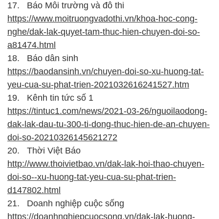
17.
Báo Môi trường và đô thi
https://www.moitruongvadothi.vn/khoa-hoc-cong-
nghe/dak-lak-quyet-tam-thuc-hien-chuyen-doi-so-
a81474.html
18.
Báo dân sinh
https://baodansinh.vn/chuyen-doi-so-xu-huong-tat-
yeu-cua-su-phat-trien-2021032616241527.htm
19.
Kênh tin tức số 1
https://tintuc1.com/news/2021-03-26/nguoilaodong-
dak-lak-dau-tu-300-ti-dong-thuc-hien-de-an-chuyen-
doi-so-20210326145621272
20.
Thời Việt Báo
http://www.thoivietbao.vn/dak-lak-hoi-thao-chuyen-
doi-so--xu-huong-tat-yeu-cua-su-phat-trien-
d147802.html
21.
Doanh nghiệp cuộc sống
https://doanhnghiepcuocsong.vn/dak-lak-huong-