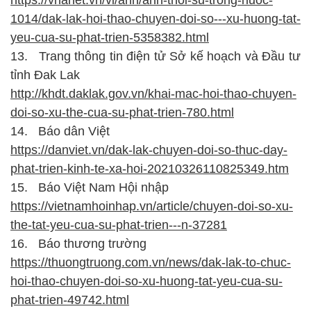
1014/dak-lak-hoi-thao-chuyen-doi-so---xu-huong-tat-
yeu-cua-su-phat-trien-5358382.html
13.
Trang thông tin điện tử Sở kế hoạch và Đầu tư
tỉnh Đak Lak
http://khdt.daklak.gov.vn/khai-mac-hoi-thao-chuyen-
doi-so-xu-the-cua-su-phat-trien-780.html
14.
Báo dân Việt
https://danviet.vn/dak-lak-chuyen-doi-so-thuc-day-
phat-trien-kinh-te-xa-hoi-20210326110825349.htm
15.
Báo Việt Nam Hội nhập
https://vietnamhoinhap.vn/article/chuyen-doi-so-xu-
the-tat-yeu-cua-su-phat-trien---n-37281
16.
Báo thương trường
https://thuongtruong.com.vn/news/dak-lak-to-chuc-
hoi-thao-chuyen-doi-so-xu-huong-tat-yeu-cua-su-
phat-trien-49742.html