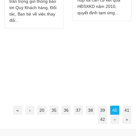
họp và căn cứ kết quả
vừa qua, tại buổi Họp
HĐSXKD năm 2010,
mặt đầu năm Hội Tin học
quyết định tạm ứng...
TP.HCM, Công ty CP
Công nghệ Sao Bắc Đẩu
vinh dự...
«
‹
20
35
36
37
38
39
40
41
42
›
»