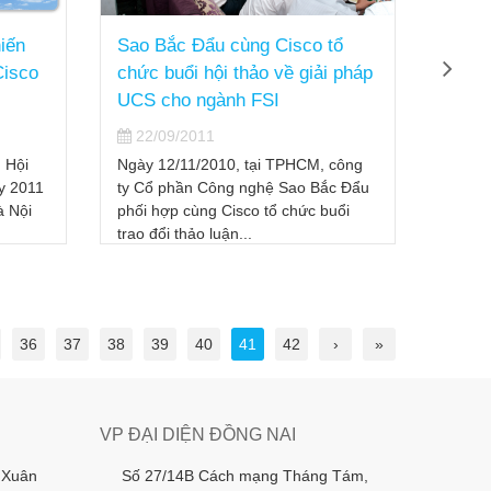
iến
Sao Bắc Đẩu cùng Cisco tổ
Sao 
Cisco
chức buổi hội thảo về giải pháp
lãnh 
UCS cho ngành FSI
22/
22/09/2011
Vừa q
Công 
 Hội
Ngày 12/11/2010, tại TPHCM, công
phê du
y 2011
ty Cổ phần Công nghệ Sao Bắc Đẩu
năm 2
à Nội
phối hợp cùng Cisco tổ chức buổi
trao đổi thảo luận...
36
37
38
39
40
41
42
›
»
VP ĐẠI DIỆN ĐỒNG NAI
 Xuân
Số 27/14B Cách mạng Tháng Tám,