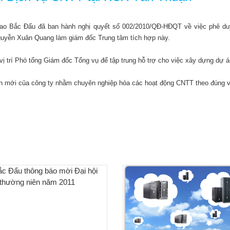
o Bắc Đẩu đã ban hành nghị quyết số 002/2010/QĐ-HĐQT về việc phê duy
uyễn Xuân Quang làm giám đốc Trung tâm tích hợp này.
ị trí Phó tổng Giám đốc Tổng vụ để tập trung hỗ trợ cho việc xây dựng dự á
ển mới của công ty nhằm chuyên nghiệp hóa các hoạt động CNTT theo đúng vớ