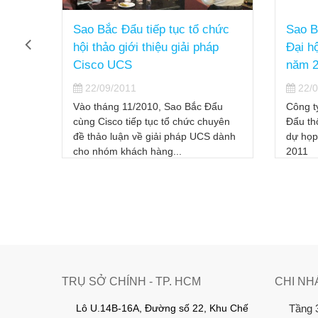
thảo
Sao Bắc Đẩu tiếp tục tổ chức
Sao B
rị
hội thảo giới thiệu giải pháp
Đại h
ệp
Cisco UCS
năm 2
22/09/2011
22/0
phần
Vào tháng 11/2010, Sao Bắc Đẩu
Công t
ối hợp
cùng Cisco tiếp tục tổ chức chuyên
Đẩu th
hiệu
đề thảo luận về giải pháp UCS dành
dự họp
cho nhóm khách hàng...
2011
TRỤ SỞ CHÍNH - TP. HCM
CHI NH
Lô U.14B-16A, Đường số 22, Khu Chế
Tầng 