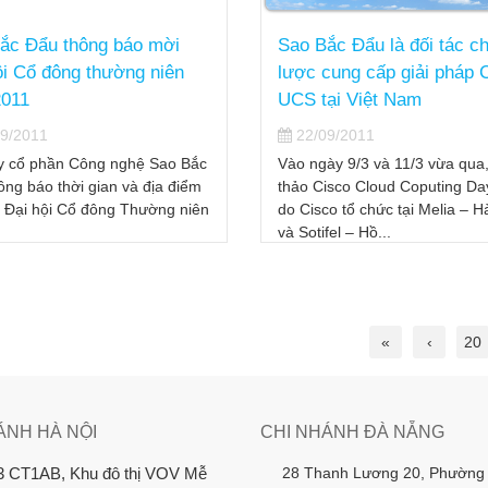
ắc Đẩu thông báo mời
Sao Bắc Đẩu là đối tác ch
ội Cổ đông thường niên
lược cung cấp giải pháp 
011
UCS tại Việt Nam
9/2011
22/09/2011
y cổ phần Công nghệ Sao Bắc
Vào ngày 9/3 và 11/3 vừa qua,
ông báo thời gian và địa điểm
thảo Cisco Cloud Coputing Da
 Đại hội Cổ đông Thường niên
do Cisco tổ chức tại Melia – H
và Sotifel – Hồ...
«
‹
20
ÁNH HÀ NỘI
CHI NHÁNH ĐÀ NẴNG
28 Thanh Lương 20, Phường
3 CT1AB, Khu đô thị VOV Mễ