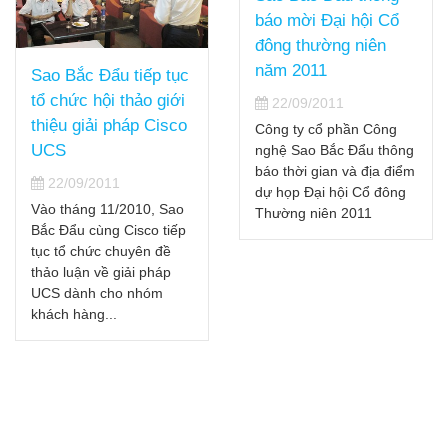
báo mời Đại hội Cổ
Sao 
đông thường niên
tác 
năm 2011
Bắc Đẩu tiếp tục
cấp 
hức hội thảo giới
22/09/2011
UCS 
u giải pháp Cisco
Công ty cổ phần Công
22
nghệ Sao Bắc Đẩu thông
báo thời gian và địa điểm
Vào n
/09/2011
dự họp Đại hội Cổ đông
qua, 
háng 11/2010, Sao
Thường niên 2011
Clou
ẩu cùng Cisco tiếp
do Ci
ổ chức chuyên đề
Melia
luận về giải pháp
– Hồ.
dành cho nhóm
 hàng...