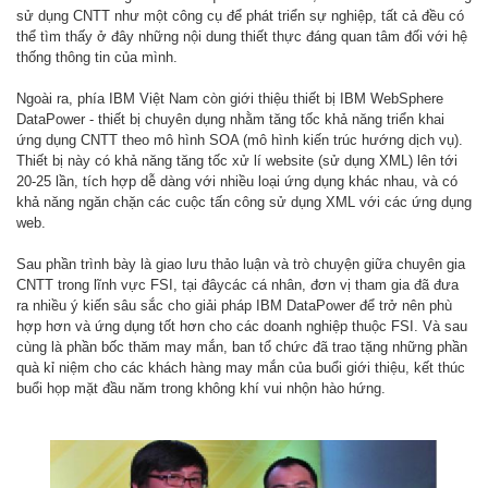
sử dụng CNTT như một công cụ để phát triển sự nghiệp, tất cả đều có
thể tìm thấy ở đây những nội dung thiết thực đáng quan tâm đối với hệ
thống thông tin của mình.
Ngoài ra, phía IBM Việt Nam còn giới thiệu thiết bị IBM WebSphere
DataPower - thiết bị chuyên dụng nhằm tăng tốc khả năng triển khai
ứng dụng CNTT theo mô hình SOA (mô hình kiến trúc hướng dịch vụ).
Thiết bị này có khả năng tăng tốc xử lí website (sử dụng XML) lên tới
20-25 lần, tích hợp dễ dàng với nhiều loại ứng dụng khác nhau, và có
khả năng ngăn chặn các cuộc tấn công sử dụng XML với các ứng dụng
web.
Sau phần trình bày là giao lưu thảo luận và trò chuyện giữa chuyên gia
CNTT trong lĩnh vực FSI, tại đâycác cá nhân, đơn vị tham gia đã đưa
ra nhiều ý kiến sâu sắc cho giải pháp IBM DataPower để trở nên phù
hợp hơn và ứng dụng tốt hơn cho các doanh nghiệp thuộc FSI. Và sau
cùng là phần bốc thăm may mắn, ban tổ chức đã trao tặng những phần
quà kỉ niệm cho các khách hàng may mắn của buổi giới thiệu, kết thúc
buổi họp mặt đầu năm trong không khí vui nhộn hào hứng.