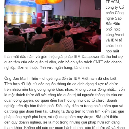
TPHCM,
công ty Cổ
phần Công
nghệ Sao
Bắc Đẩu
phối hợp
cùng Avnet
và IBM tổ
chức buổi
họp mặt
thân mật đầu năm và giới thiệu giải pháp IBM Datapower đã thu hút sự
quan tâm của các quản trị viên, cán bộ chuyên trách CNTT các doanh
nghiệp, đơn vị thuộc lĩnh vực ngân hàng, tài chính.
Ông Đào Mạnh Hiếu – chuyên gia đến từ IBM Việt nam đã cho biết:
Tích hợp dữ liệu từ các nguồn thông tin đa định dạng được tổ chức
trên nhiều nền tảng công nghệ khác nhau, không có sự đồng nhất... vốn
là một thách thức đối với công tác quản trị tài nguyên thông tin của cơ
quan công quyền, cơ quan điều hành cũng như các tổ chức, doanh
nghiệp trên địa bàn thành phố. Điều này diễn ra trong nhiều năm qua và
cả trong giai đọan hiện tại. Chúng ta đang trên lộ trình tìm kiếm các giải
pháp công nghệ phù hợp, và nội dung hôm nay được IBM giới thiệu
đến quý doanh nghiệp, sẽ là một trong những giải pháp hữu ích đáng
tham khảo. Không chỉ các cơ quan hành chính, các tổ chức đã và đang