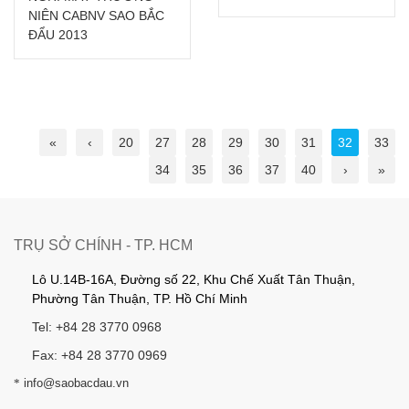
NIÊN CABNV SAO BẮC
ĐẨU 2013
«
‹
20
27
28
29
30
31
32
33
34
35
36
37
40
›
»
TRỤ SỞ CHÍNH - TP. HCM
Lô U.14B-16A, Đường số 22, Khu Chế Xuất Tân Thuận,
Phường Tân Thuận, TP. Hồ Chí Minh
Tel: +84 28 3770 0968
Fax: +84 28 3770 0969
*
info@saobacdau.vn