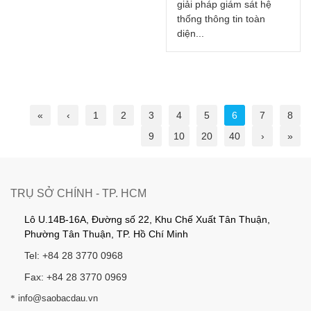
giải pháp giám sát hệ
thống thông tin toàn
diện...
«
‹
1
2
3
4
5
6
7
8
9
10
20
40
›
»
TRỤ SỞ CHÍNH - TP. HCM
Lô U.14B-16A, Đường số 22, Khu Chế Xuất Tân Thuận,
Phường Tân Thuận, TP. Hồ Chí Minh
Tel: +84 28 3770 0968
Fax: +84 28 3770 0969
*
info@saobacdau.vn