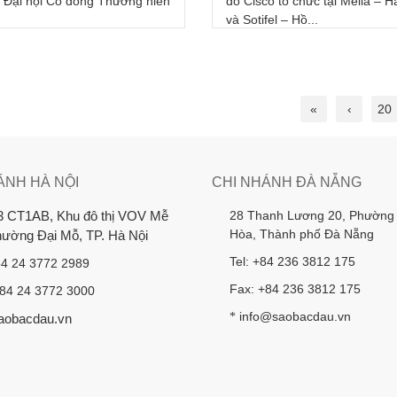
 Đại hội Cổ đông Thường niên
do Cisco tổ chức tại Melia – H
và Sotifel – Hồ...
«
‹
20
ÁNH HÀ NỘI
CHI NHÁNH ĐÀ NẴNG
28 Thanh Lương 20, Phường
3 CT1AB, Khu đô thị VOV Mễ
Hòa, Thành phố Đà Nẵng
Phường Đại Mỗ, TP. Hà Nội
Tel: +84 236 3812 175
84 24 3772 2989
Fax: +84 236 3812 175
+84 24 3772 3000
info@saobacdau.vn
*
aobacdau.vn