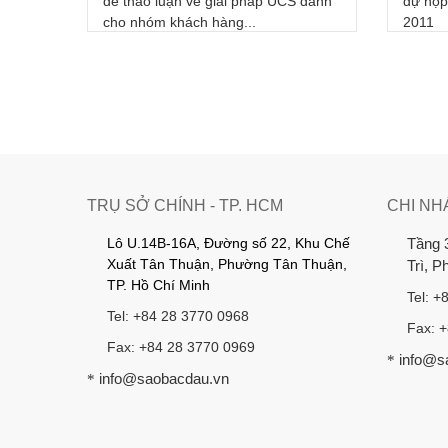
hiệu
đề thảo luận về giải pháp UCS dành
dự họp
cho nhóm khách hàng...
2011
TRỤ SỞ CHÍNH - TP. HCM
CHI NH
Lô U.14B-16A, Đường số 22, Khu Chế
Tầng 
Xuất Tân Thuận, Phường Tân Thuận,
Trì, 
TP. Hồ Chí Minh
Tel: +
Tel: +84 28 3770 0968
Fax: 
Fax: +84 28 3770 0969
info@s
*
info@saobacdau.vn
*