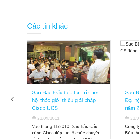
Các tin khác
thảo
Sao Bắc Đẩu tiếp tục tổ chức
Sao B
rị
hội thảo giới thiệu giải pháp
Đại h
ệp
Cisco UCS
năm 2
22/09/2011
22/0
phần
Vào tháng 11/2010, Sao Bắc Đẩu
Công t
ối hợp
cùng Cisco tiếp tục tổ chức chuyên
Đẩu th