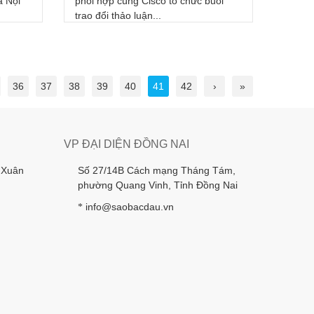
à Nội
phối hợp cùng Cisco tổ chức buổi
trao đổi thảo luận...
36
37
38
39
40
41
42
›
»
VP ĐẠI DIỆN ĐỒNG NAI
 Xuân
Số 27/14B Cách mạng Tháng Tám,
phường Quang Vinh, Tỉnh Đồng Nai
info@saobacdau.vn
*