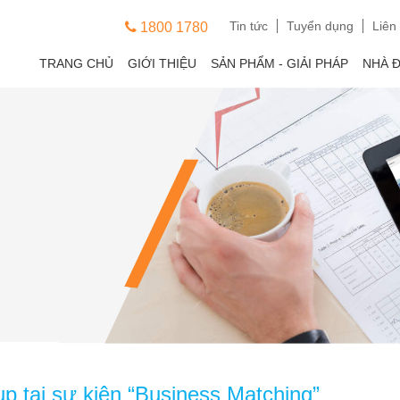
Tin tức
Tuyển dụng
Liên
1800 1780
TRANG CHỦ
GIỚI THIỆU
SẢN PHẨM - GIẢI PHÁP
NHÀ 
p tại sự kiện “Business Matching”