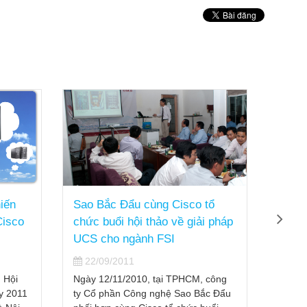
iến
Sao Bắc Đẩu cùng Cisco tổ
Sao 
Cisco
chức buổi hội thảo về giải pháp
lãnh 
UCS cho ngành FSI
22/
22/09/2011
Vừa q
Công 
 Hội
Ngày 12/11/2010, tại TPHCM, công
phê du
y 2011
ty Cổ phần Công nghệ Sao Bắc Đẩu
năm 2