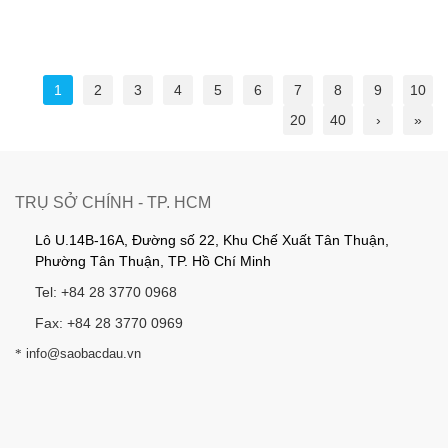
1
2
3
4
5
6
7
8
9
10
20
40
›
»
TRỤ SỞ CHÍNH - TP. HCM
Lô U.14B-16A, Đường số 22, Khu Chế Xuất Tân Thuận,
Phường Tân Thuận, TP. Hồ Chí Minh
Tel: +84 28 3770 0968
Fax: +84 28 3770 0969
*
info@saobacdau.vn