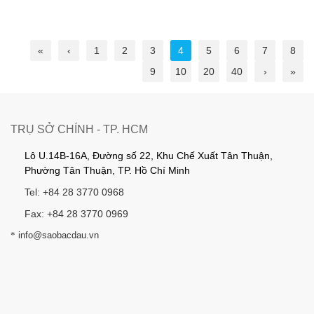
«
‹
1
2
3
4
5
6
7
8
9
10
20
40
›
»
TRỤ SỞ CHÍNH - TP. HCM
Lô U.14B-16A, Đường số 22, Khu Chế Xuất Tân Thuận,
Phường Tân Thuận, TP. Hồ Chí Minh
Tel: +84 28 3770 0968
Fax: +84 28 3770 0969
*
info@saobacdau.vn