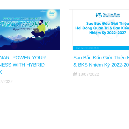
OUR
Sao Bắc Đẩu Giới Thiệu HĐQT
Ôn
RID
& BKS Nhiệm Kỳ 2022-2027
Nhi
Sao
18/07/2022
20
1