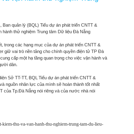
 Ban quản lý (BQL) Tiểu dự án phát triển CNTT &
ận hành thử nghiệm Trung tâm Dữ liệu Đà Nẵng
ết, trong các hạng mục của dự án phát triển CNTT &
r giữ vai trò nền tảng cho chính quyền điện tử TP Đà
ẽ cung cấp một hạ tầng quan trọng cho việc vận hành và
gười dân.
i diện Sở TT-TT, BQL Tiểu dự án phát triển CNTT &
và nguồn nhân lực của mình sẽ hoàn thành tốt nhất
T của Tp.Đà Nẵng nói riêng và của nước nhà nói
t-kiem-thu-va-van-hanh-thu-nghiem-trung-tam-du-lieu-