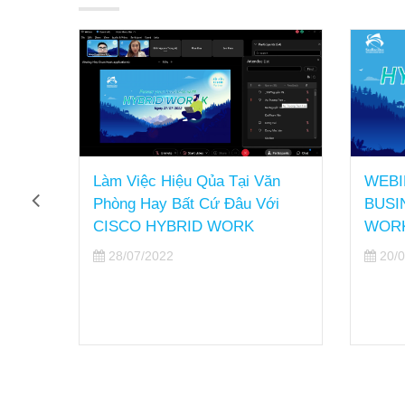
 Việc Hiệu Qủa Tại Văn
WEBINAR: POWER Y
ng Hay Bất Cứ Đâu Với
BUSINESS WITH HYB
SCO HYBRID WORK
WORK
/07/2022
20/07/2022