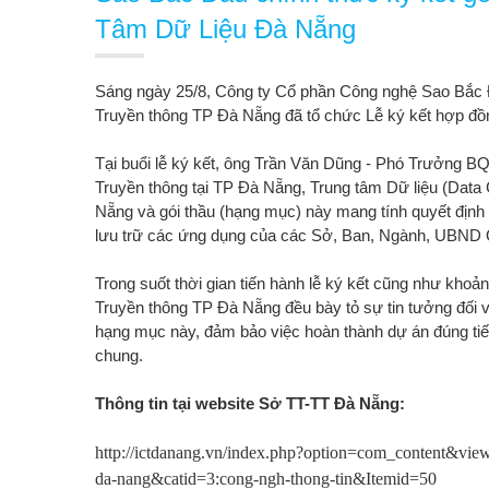
Tâm Dữ Liệu Đà Nẵng
Sáng ngày 25/8, Công ty Cổ phần Công nghệ Sao Bắc Đ
Truyền thông TP Đà Nẵng đã tổ chức Lễ ký kết hợp đồn
Tại buổi lễ ký kết, ông Trần Văn Dũng - Phó Trưởng B
Truyền thông tại TP Đà Nẵng, Trung tâm Dữ liệu (Data 
Nẵng và gói thầu (hạng mục) này mang tính quyết định đ
lưu trữ các ứng dụng của các Sở, Ban, Ngành, UBND 
Trong suốt thời gian tiến hành lễ ký kết cũng như khoả
Truyền thông TP Đà Nẵng đều bày tỏ sự tin tưởng đối 
hạng mục này, đảm bảo việc hoàn thành dự án đúng tiế
chung.
Thông tin tại website Sở TT-TT Đà Nẵng:
http://ictdanang.vn/index.php?option=com_content&view=
da-nang&catid=3:cong-ngh-thong-tin&Itemid=50