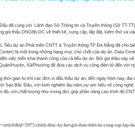
ẩu đã cùng với Lãnh đạo Sở Thông tin và Truyền thông (Sở TT-TT),
g gói thầu DNG8b-DC về thiết kế, cung cấp, lắp đặt, kiểm thử và v
QL Tiểu dự án Phát triển CNTT & Truyền thông TP Đà Nẵng đã cho bi
Center) là một trong những hạng mục chủ chốt của dự án. Data Cente
ến việc triển khai thành công của cả tiểu dự án. Bởi gói thầu này s
Quận/Huyện, Xã/Phường để đưa các dịch vụ công điện tử đến với n
ng thời gian từ khi các đơn vị đấu thầu dự án, đến ngày hôm nay, đạ
với Sao Bắc Đẩu, với kinh nghiệm lâu năm,sự am hiểu về công nghệ 
n độ, với chất lượng như mong đợi, góp phần nâng cao trình độ CNT
article&id=5975:chinh-thuc-ky-ket-goi-thau-thiet-ke-cung-cap-lap-da