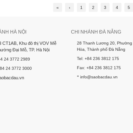
«
‹
1
2
3
4
5
ÁNH HÀ NỘI
CHI NHÁNH ĐÀ NẴNG
28 Thanh Lương 20, Phường
3 CT1AB, Khu đô thị VOV Mễ
Hòa, Thành phố Đà Nẵng
Phường Đại Mỗ, TP. Hà Nội
Tel: +84 236 3812 175
84 24 3772 2989
Fax: +84 236 3812 175
+84 24 3772 3000
info@saobacdau.vn
*
aobacdau.vn