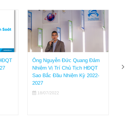
g Nguyễn Đức Quang Đảm
Từ nhiệm Chủ tịch HĐ
ệm Vị Trí Chủ Tịch HĐQT
bầu Chủ tịch HĐQT mớ
 Bắc Đầu Nhiệm Kỳ 2022-
13/07/2022
27
8/07/2022