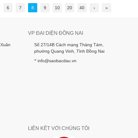
6
7
8
9
10
20
40
›
»
VP ĐẠI DIỆN ĐỒNG NAI
 Xuân
Số 27/14B Cách mạng Tháng Tám,
phường Quang Vinh, Tỉnh Đồng Nai
info@saobacdau.vn
*
LIÊN KẾT VỚI CHÚNG TÔI