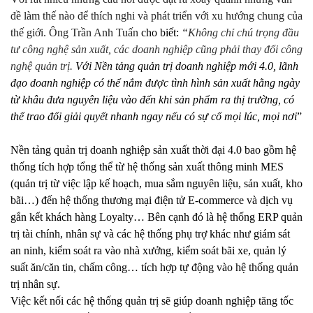
đề làm thế nào để thích nghi và phát triển với xu hướng chung của
thế giới. Ông Trần Anh Tuấn
cho biết:
“
Không chỉ chú trọng đầu
tư công nghệ sản xuất, các doanh nghiệp cũng phải thay đổi công
nghệ quản trị.
Với Nền tảng quản trị doanh nghiệp mới 4.0, lãnh
đạo doanh nghiệp có thể nắm được tình hình sản xuất hằng ngày
từ khâu đưa nguyên liệu vào đến khi sản phẩm ra thị trường, có
thể trao đổi giải quyết nhanh ngay nếu có sự cố mọi lúc, mọi nơi
”
Nền tảng quản trị doanh nghiệp sản xuất thời đại 4.0 bao gồm hệ
thống tích hợp tổng thể từ hệ thống sản xuất thông minh MES
(quản trị từ việc lập kế hoạch, mua sắm nguyên liệu, sản xuất, kho
bãi…) đến hệ thống thương mại điện tử E-commerce và dịch vụ
gắn kết khách hàng Loyalty… Bên cạnh đó là hệ thống ERP quản
trị tài chính, nhân sự và các hệ thống phụ trợ khác như giám sát
an ninh, kiểm soát ra vào nhà xưởng, kiểm soát bãi xe, quản lý
suất ăn/căn tin, chấm công… tích hợp tự động vào hệ thống quản
trị nhân sự.
Việc kết nối các hệ thống quản trị sẽ giúp doanh nghiệp tăng tốc