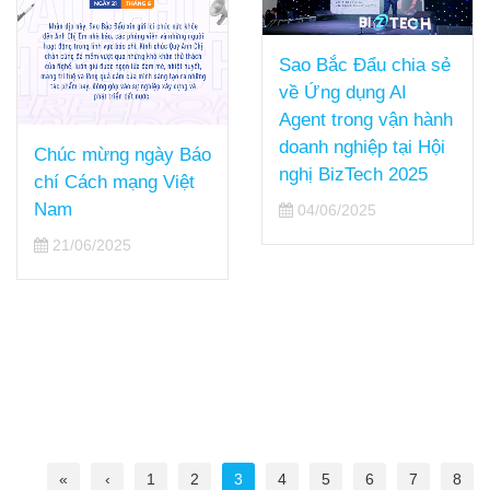
Sao Bắc Đẩu chia sẻ
về Ứng dụng AI
Agent trong vận hành
doanh nghiệp tại Hội
Chúc mừng ngày Báo
nghị BizTech 2025
chí Cách mạng Việt
Nam
04/06/2025
21/06/2025
«
‹
1
2
3
4
5
6
7
8