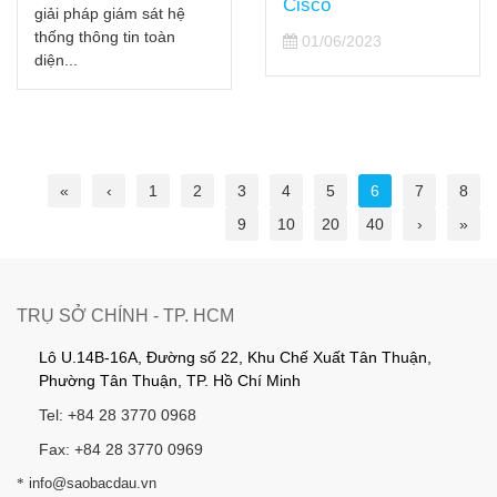
Cisco
giải pháp giám sát hệ
thống thông tin toàn
01/06/2023
diện...
«
‹
1
2
3
4
5
6
7
8
9
10
20
40
›
»
TRỤ SỞ CHÍNH - TP. HCM
Lô U.14B-16A, Đường số 22, Khu Chế Xuất Tân Thuận,
Phường Tân Thuận, TP. Hồ Chí Minh
Tel: +84 28 3770 0968
Fax: +84 28 3770 0969
*
info@saobacdau.vn