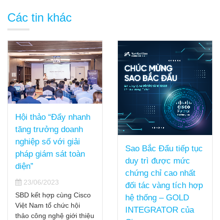
Các tin khác
Hội thảo “Đẩy nhanh
tăng trưởng doanh
nghiệp số với giải
Sao Bắc Đẩu tiếp tục
pháp giám sát toàn
duy trì được mức
diện”
chứng chỉ cao nhất
23/06/2023
đối tác vàng tích hợp
SBD kết hợp cùng Cisco
hệ thống – GOLD
Việt Nam tổ chức hội
INTEGRATOR của
thảo công nghệ giới thiệu