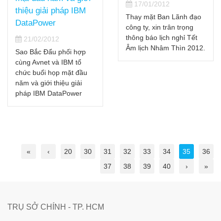
17/01/2012
thiệu giải pháp IBM
Thay mặt Ban Lãnh đạo
DataPower
công ty, xin trân trọng
thông báo lịch nghỉ Tết
21/02/2012
Âm lịch Nhâm Thìn 2012.
Sao Bắc Đẩu phối hợp
cùng Avnet và IBM tổ
chức buổi họp mặt đầu
năm và giới thiệu giải
pháp IBM DataPower
«
‹
20
30
31
32
33
34
35
36
37
38
39
40
›
»
TRỤ SỞ CHÍNH - TP. HCM