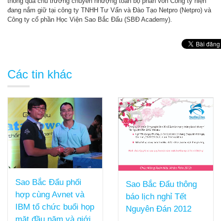
thông qua chủ trương chuyển nhượng toàn bộ phần vốn Công ty hiện
đang nắm giữ tại công ty TNHH Tư Vấn và Đào Tạo Netpro (Netpro) và
Công ty cổ phần Học Viện Sao Bắc Đẩu (SBĐ Academy).
Các tin khác
Sao Bắc Đẩu phối
Sao Bắc Đẩu thông
hợp cùng Avnet và
báo lịch nghỉ Tết
IBM tổ chức buổi họp
Nguyên Đán 2012
mặt đầu năm và giới