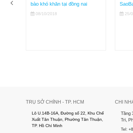
ghệ &
bào khó khăn tại đồng nai
SaoB
08/10/2018
25/0
TRỤ SỞ CHÍNH - TP. HCM
CHI NH
Lô U.14B-16A, Đường số 22, Khu Chế
Tầng 
Xuất Tân Thuận, Phường Tân Thuận,
Trì, 
TP. Hồ Chí Minh
Tel: +