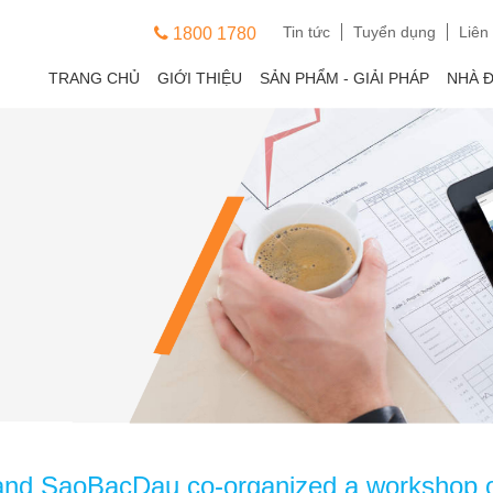
Tin tức
Tuyển dụng
Liên
1800 1780
TRANG CHỦ
GIỚI THIỆU
SẢN PHẨM - GIẢI PHÁP
NHÀ 
nd SaoBacDau co-organized a workshop on