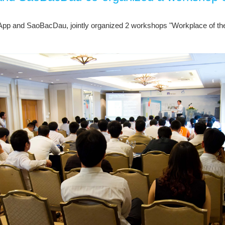
App
and
SaoBacDau
,
jointly
organized
2
workshops
"
Workplace
of th