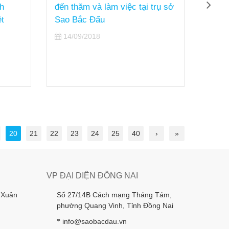
h
đến thăm và làm việc tại trụ sở
pháp 
t
Sao Bắc Đẩu
triển
thứ 2
14/09/2018
29/
20
21
22
23
24
25
40
›
»
VP ĐẠI DIỆN ĐỒNG NAI
 Xuân
Số 27/14B Cách mạng Tháng Tám,
phường Quang Vinh, Tỉnh Đồng Nai
info@saobacdau.vn
*