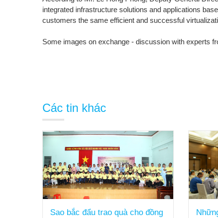
integrated infrastructure solutions and applications ba
customers the same efficient and successful virtualizat
Some
images
on exchange
-
discussion
with
experts
f
Các tin khác
 chia
Sao bắc đẩu trao quà cho đồng
Những