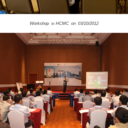
Workshop
HCMC on
03/10/2012
in