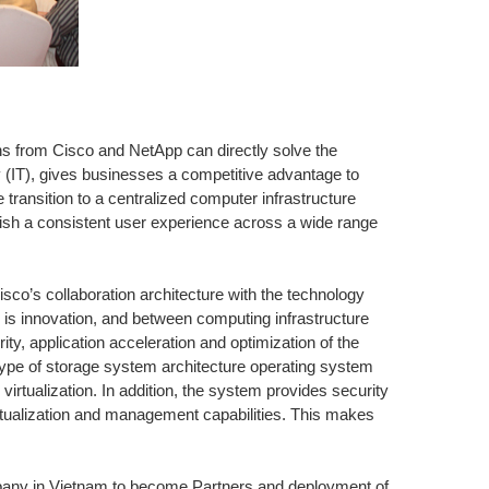
ons from Cisco and NetApp can directly solve the
(IT), gives businesses a competitive advantage to
 transition to a centralized computer infrastructure
ablish a consistent user experience across a wide range
isco’s
collaboration
architecture
with
the
technology
,
is
innovation
,
and
between
computing infrastructure
ity
,
application
acceleration
and
optimization
of the
type of storage system architecture operating system
alization. In addition, the system provides security
rtualization and management capabilities. This makes
pany in Vietnam to become Partners and deployment of