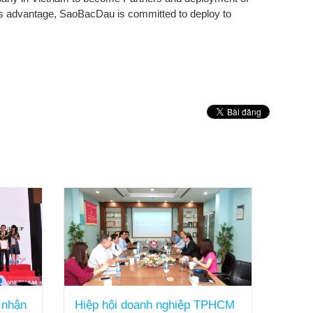
this advantage, SaoBacDau is committed to deploy to
 nhận
Hiệp hội doanh nghiệp TPHCM
Sao B