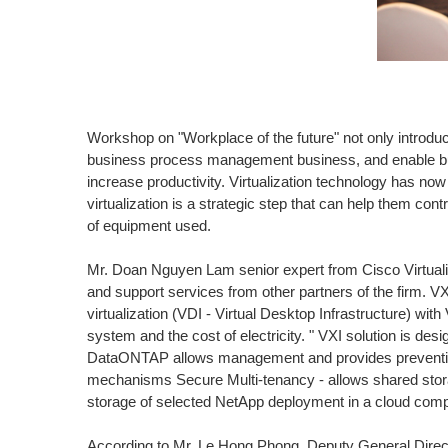
Workshop on "Workplace of the future" not only introduc
business process management business, and enable busi
increase productivity. Virtualization technology has now
virtualization is a strategic step that can help them co
of equipment used.
Mr. Doan Nguyen Lam senior expert from Cisco Virtualiz
and
support
services
from
other partners
of the
firm
.
VX
virtualization
(
VDI
-
Virtual
Desktop Infrastructure
)
with
system and
the
cost
of
electricity.
"
VXI solution is desi
DataONTAP allows management and provides preventive 
mechanisms Secure Multi-tenancy - allows shared storag
storage of selected NetApp deployment in a cloud com
According to Mr. Le Hong Phong, Deputy General Direc