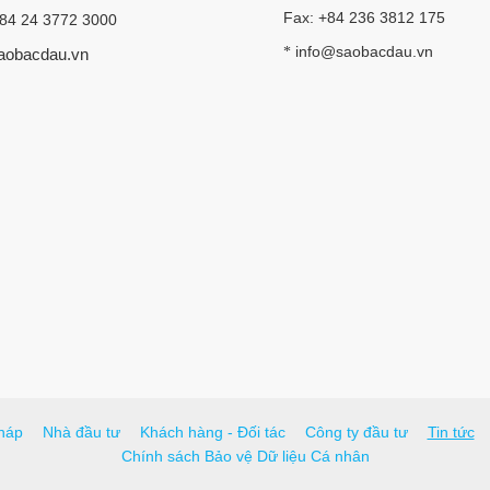
Fax: +84 236 3812 175
+84 24 3772 3000
info@saobacdau.vn
*
aobacdau.vn
háp
Nhà đầu tư
Khách hàng - Đối tác
Công ty đầu tư
Tin tức
Chính sách Bảo vệ Dữ liệu Cá nhân