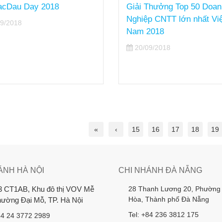
acDau Day 2018
Giải Thưởng Top 50 Doan
Nghiệp CNTT lớn nhất Việ
9/2018
Nam 2018
20/09/2018
«
‹
15
16
17
18
19
ÁNH HÀ NỘI
CHI NHÁNH ĐÀ NẴNG
28 Thanh Lương 20, Phường
3 CT1AB, Khu đô thị VOV Mễ
Hòa, Thành phố Đà Nẵng
Phường Đại Mỗ, TP. Hà Nội
Tel: +84 236 3812 175
84 24 3772 2989