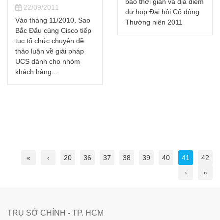
báo thời gian và địa điểm
22/09/2011
dự họp Đại hội Cổ đông
Vào tháng 11/2010, Sao
Thường niên 2011
Bắc Đẩu cùng Cisco tiếp
tục tổ chức chuyên đề
thảo luận về giải pháp
UCS dành cho nhóm
khách hàng...
«
‹
20
36
37
38
39
40
41
42
›
»
TRỤ SỞ CHÍNH - TP. HCM