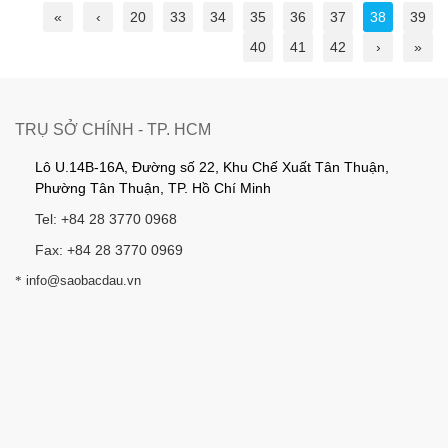
«
‹
20
33
34
35
36
37
38
39
40
41
42
›
»
TRỤ SỞ CHÍNH - TP. HCM
Lô U.14B-16A, Đường số 22, Khu Chế Xuất Tân Thuận,
Phường Tân Thuận, TP. Hồ Chí Minh
Tel: +84 28 3770 0968
Fax: +84 28 3770 0969
*
info@saobacdau.vn