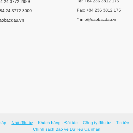
Tel: +84 236 3812 175
84 24 3772 2989
Fax: +84 236 3812 175
+84 24 3772 3000
info@saobacdau.vn
*
aobacdau.vn
háp
Nhà đầu tư
Khách hàng - Đối tác
Công ty đầu tư
Tin tức
Chính sách Bảo vệ Dữ liệu Cá nhân