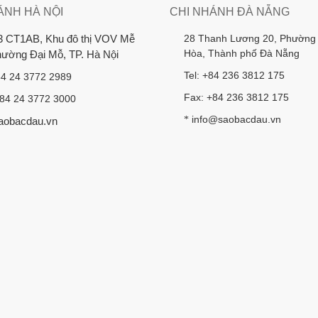
ÁNH HÀ NỘI
CHI NHÁNH ĐÀ NẴNG
28 Thanh Lương 20, Phường
3 CT1AB, Khu đô thị VOV Mễ
Hòa, Thành phố Đà Nẵng
Phường Đại Mỗ, TP. Hà Nội
Tel: +84 236 3812 175
84 24 3772 2989
Fax: +84 236 3812 175
+84 24 3772 3000
info@saobacdau.vn
*
aobacdau.vn