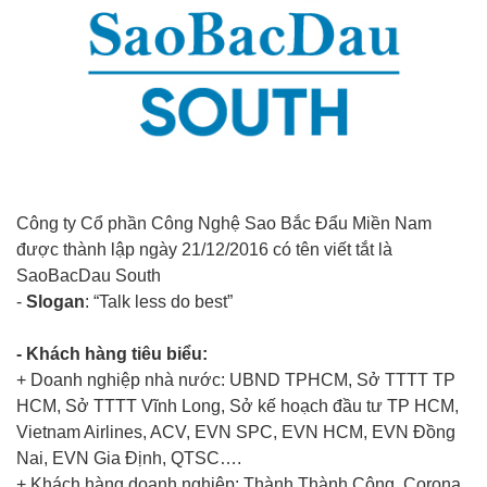
Công ty Cổ phần Công Nghệ Sao Bắc Đẩu Miền Nam
được thành lập ngày 21/12/2016 có tên viết tắt là
SaoBacDau South
-
Slogan
: “Talk less do best”
- Khách hàng tiêu biểu:
+ Doanh nghiệp nhà nước: UBND TPHCM, Sở TTTT TP
HCM, Sở TTTT Vĩnh Long, Sở kế hoạch đầu tư TP HCM,
Vietnam Airlines, ACV, EVN SPC, EVN HCM, EVN Đồng
Nai, EVN Gia Định, QTSC….
+ Khách hàng doanh nghiệp: Thành Thành Công, Corona