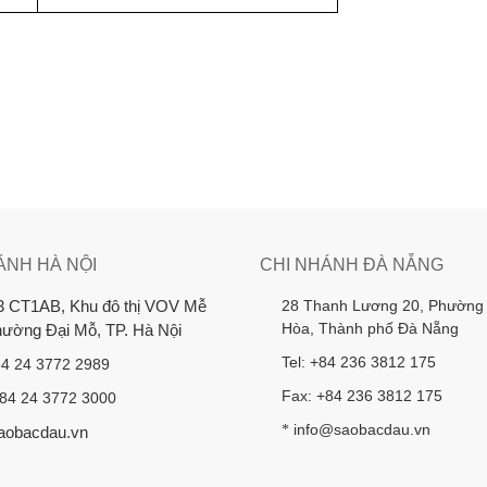
ÁNH HÀ NỘI
CHI NHÁNH ĐÀ NẴNG
28 Thanh Lương 20, Phường
3 CT1AB, Khu đô thị VOV Mễ
Hòa, Thành phố Đà Nẵng
Phường Đại Mỗ, TP. Hà Nội
Tel: +84 236 3812 175
84 24 3772 2989
Fax: +84 236 3812 175
+84 24 3772 3000
info@saobacdau.vn
*
aobacdau.vn