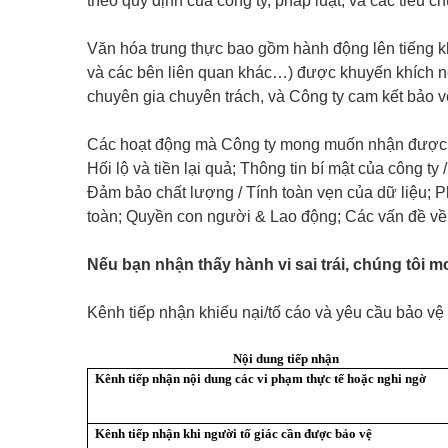
theo quy định của công ty, pháp luật, và các tiêu 
Văn hóa trung thực bao gồm hành động lên tiếng kh
và các bên liên quan khác…) được khuyến khích nêu
chuyên gia chuyên trách, và Công ty cam kết bảo v
Các hoạt động mà Công ty mong muốn nhận được bá
Hối lộ và tiền lại quả; Thông tin bí mật của công t
Đảm bảo chất lượng / Tính toàn vẹn của dữ liệu; P
toàn; Quyền con người & Lao động; Các vấn đề về mố
Nếu bạn nhận thấy hành vi sai trái, chúng tôi
Kênh tiếp nhận khiếu nại/tố cáo và yêu cầu bảo vệ 
Nội dung tiếp nhận
Kênh tiếp nhận nội dung các vi phạm thực tế hoặc nghi ngờ
Kênh tiếp nhận khi người tố giác cần được bảo vệ