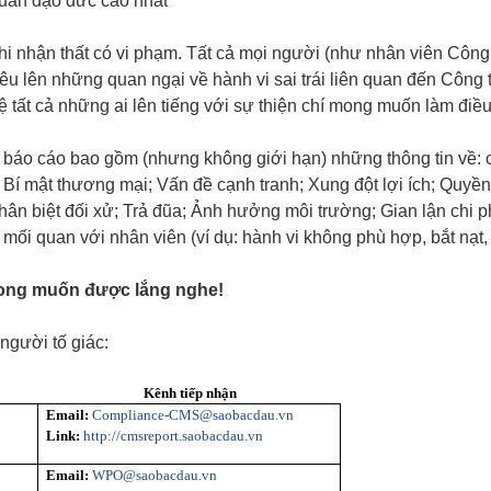
chuẩn đạo đức cao nhất
i nhận thất có vi phạm. Tất cả mọi người (như nhân viên Công 
 lên những quan ngại về hành vi sai trái liên quan đến Công t
ệ tất cả những ai lên tiếng với sự thiện chí mong muốn làm điề
o cáo bao gồm (nhưng không giới hạn) những thông tin về: c
y / Bí mật thương mại; Vấn đề cạnh tranh; Xung đột lợi ích; Quyền
hân biệt đối xử; Trả đũa; Ảnh hưởng môi trường; Gian lận chi p
i quan với nhân viên (ví dụ: hành vi không phù hợp, bắt nạt, v.
 mong muốn được lắng nghe!
người tố giác:
Kênh tiếp nhận
Email:
Compliance-CMS@saobacdau.vn
Link:
http://cmsreport.saobacdau.vn
Email:
WPO@saobacdau.vn