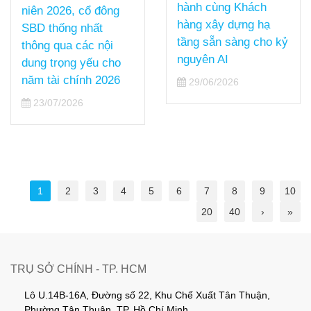
hành cùng Khách
niên 2026, cổ đông
hàng xây dựng hạ
SBD thống nhất
tầng sẵn sàng cho kỷ
thông qua các nội
nguyên AI
dung trọng yếu cho
năm tài chính 2026
29/06/2026
23/07/2026
1
2
3
4
5
6
7
8
9
10
20
40
›
»
TRỤ SỞ CHÍNH - TP. HCM
Lô U.14B-16A, Đường số 22, Khu Chế Xuất Tân Thuận,
Phường Tân Thuận, TP. Hồ Chí Minh