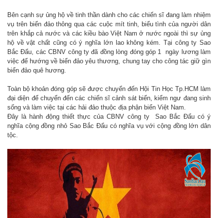
Bên cạnh sự ủng hộ về tinh thần dành cho các chiến sĩ đang làm nhiệm
vụ trên biển đảo thông qua các cuộc mít tinh, biểu tình của người dân
trên khắp cả nước và các kiều bào Việt Nam ở nước ngoài thì sự ủng
hộ về vật chất cũng có ý nghĩa lớn lao không kém. Tại công ty Sao
Bắc Đẩu, các CBNV công ty đã đồng lòng đóng góp 1 ngày lương làm
việc để hướng về biển đảo yêu thương, chung tay cho công tác giữ gìn
biển đảo quê hương.
Toàn bộ khoản đóng góp sẽ được chuyển đến Hội Tin Học Tp.HCM làm
đại diện để chuyển đến các chiến sĩ cảnh sát biển, kiểm ngư đang sinh
sống và làm việc tại các hải đảo thuộc địa phận biển Việt Nam.
Đây là hành động thiết thực của CBNV công ty Sao Bắc Đẩu có ý
nghĩa cộng đồng nhỏ Sao Bắc Đẩu có nghĩa vụ với cộng đồng lớn dân
tộc.