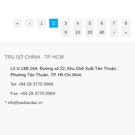
«
‹
1
2
3
4
5
6
7
8
9
10
20
40
›
»
TRỤ SỞ CHÍNH - TP. HCM
Lô U.14B-16A, Đường số 22, Khu Chế Xuất Tân Thuận,
Phường Tân Thuận, TP. Hồ Chí Minh
Tel: +84 28 3770 0968
Fax: +84 28 3770 0969
*
info@saobacdau.vn