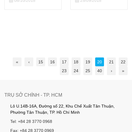
08/10/2018
25/09/2018
«
‹
15
16
17
18
19
20
21
22
23
24
25
40
›
»
TRỤ SỞ CHÍNH - TP. HCM
Lô U.14B-16A, Đường số 22, Khu Chế Xuất Tân Thuận,
Phường Tân Thuận, TP. Hồ Chí Minh
Tel: +84 28 3770 0968
Fax: +84 28 3770 0969