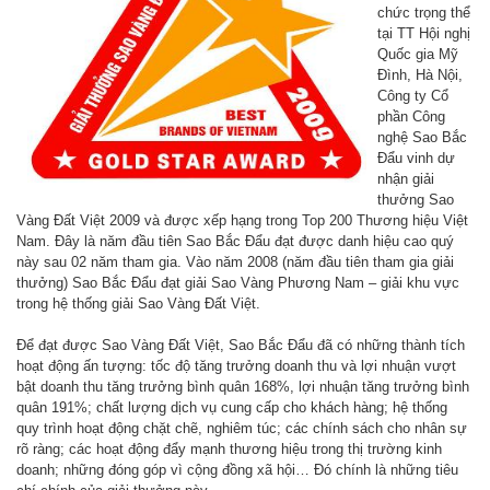
chức trọng thể
tại TT Hội nghị
Quốc gia Mỹ
Đình, Hà Nội,
Công ty Cổ
phần Công
nghệ Sao Bắc
Đẩu vinh dự
nhận giải
thưởng Sao
Vàng Đất Việt 2009 và được xếp hạng trong Top 200 Thương hiệu Việt
Nam. Đây là năm đầu tiên Sao Bắc Đẩu đạt được danh hiệu cao quý
này sau 02 năm tham gia. Vào năm 2008 (năm đầu tiên tham gia giải
thưởng) Sao Bắc Đẩu đạt giải Sao Vàng Phương Nam – giải khu vực
trong hệ thống giải Sao Vàng Đất Việt.
Để đạt được Sao Vàng Đất Việt, Sao Bắc Đẩu đã có những thành tích
hoạt động ấn tượng: tốc độ tăng trưởng doanh thu và lợi nhuận vượt
bật doanh thu tăng trưởng bình quân 168%, lợi nhuận tăng trưởng bình
quân 191%; chất lượng dịch vụ cung cấp cho khách hàng; hệ thống
quy trình hoạt động chặt chẽ, nghiêm túc; các chính sách cho nhân sự
rõ ràng; các hoạt động đẩy mạnh thương hiệu trong thị trường kinh
doanh; những đóng góp vì cộng đồng xã hội… Đó chính là những tiêu