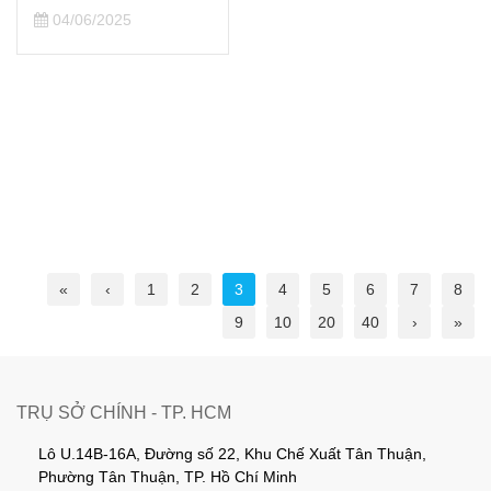
04/06/2025
«
‹
1
2
3
4
5
6
7
8
9
10
20
40
›
»
TRỤ SỞ CHÍNH - TP. HCM
Lô U.14B-16A, Đường số 22, Khu Chế Xuất Tân Thuận,
Phường Tân Thuận, TP. Hồ Chí Minh