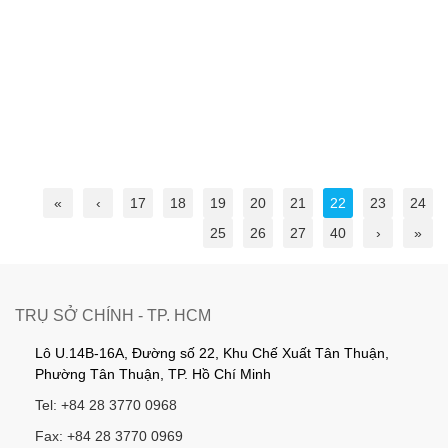
«
‹
17
18
19
20
21
22
23
24
25
26
27
40
›
»
TRỤ SỞ CHÍNH - TP. HCM
Lô U.14B-16A, Đường số 22, Khu Chế Xuất Tân Thuận,
Phường Tân Thuận, TP. Hồ Chí Minh
Tel: +84 28 3770 0968
Fax: +84 28 3770 0969