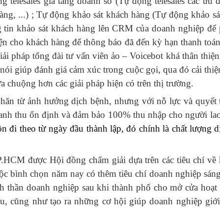
g telesales gia tăng doanh số (Tự động telesales các ưu
hàng, ...) ; Tự động khảo sát khách hàng (Tự động khảo s
g tin khảo sát khách hàng lên CRM của doanh nghiệp để
ện cho khách hàng để thông báo đã đến kỳ hạn thanh toán 
i pháp tổng đài tư vấn viên ảo – Voicebot khá thân thiệ
ói giúp đánh giá cảm xúc trong cuộc gọi, qua đó cải thi
a chuộng hơn các giải pháp hiện có trên thị trường.
hăn từ ảnh hưởng dịch bệnh, nhưng với nỗ lực và quyết
doanh thu ổn định và đảm bảo 100% thu nhập cho người l
n đi theo từ ngày đầu thành lập, đó chính là chất lượng 
.HCM được Hội đồng chấm giải dựa trên các tiêu chí về h
uộc bình chọn năm nay có thêm tiêu chí doanh nghiệp sáng
thần doanh nghiệp sau khi thành phố cho mở cửa hoạt đ
u, cũng như tạo ra những cơ hội giúp doanh nghiệp giới