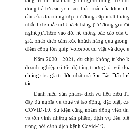
tảng trí tuệ nhân tạo giúp người dùng: Tự độn
động trả lời các yêu cầu, thắc mắc của khách 
cầu của doanh nghiệp, tự động cập nhật thôn
nhắc lịch/nhắc nợ khách hàng (Tự động gọi đi
nghiệp).Thêm vào đó, hệ thống báo cáo của Giả
giá, nhận diện cảm xúc khách hàng qua giọng n
điểm cộng lớn giúp Voicebot ưu việt và được ư
Năm 2020 - 2021, dù chịu không ít khó k
doanh nghiệp có tốc độ tăng trưởng tốt với 
chứng cho giá trị lớn nhất mà Sao Bắc Đẩu luô
tác.
Danh hiệu Sản phẩm- dịch vụ tiêu biểu TP
đầy đủ nghĩa vụ thuế và lao động, đặc biệt, c
COVID-19. Sự kiện cũng nhằm động viên tinh 
và tôn vinh những sản phẩm, dịch vụ tiêu biể
trong bối cảnh dịch bệnh Covid-19.