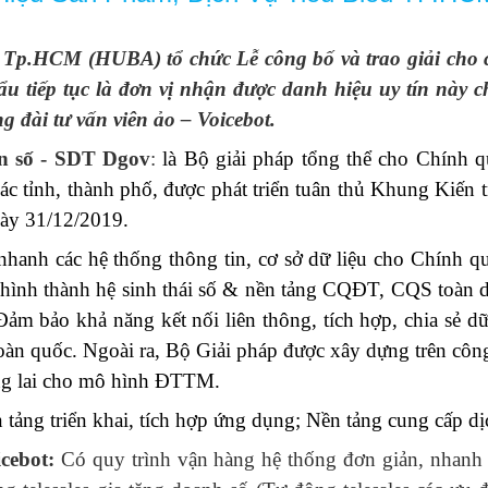
 Tp.HCM (HUBA) tổ chức Lễ công bố và trao giải cho
u tiếp tục là đơn vị nhận được danh hiệu uy tín này c
 đài tư vấn viên ảo – Voicebot.
ền số - SDT Dgov
:
là Bộ giải pháp tổng thể cho Chính 
ác tỉnh, thành phố, được phát triển tuân thủ Khung Kiến 
ày 31/12/2019.
hanh các hệ thống thông tin, cơ sở dữ liệu cho Chính q
hình thành hệ sinh thái số & nền tảng CQĐT, CQS toàn di
 Đảm bảo khả năng kết nối liên thông, tích hợp, chia sẻ
 toàn quốc. Ngoài ra, Bộ Giải pháp được xây dựng trên c
ương lai cho mô hình ĐTTM.
tảng triển khai, tích hợp ứng dụng; Nền tảng cung cấp dị
cebot:
Có quy trình vận hàng hệ thống đơn giản, nhanh 