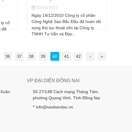
Công 
Đẩu.
Đẩu xi
Quý Kh
22/09/2011
phần
việc th
àn tất
Ngày 24/9/2010, Ủy ban Chứng
g ty
khoán Nhà nước nhận được đầy đủ
tài liệu báo cáo phát hành cổ phiếu
riêng lẻ của Cty CP...
36
37
38
39
40
41
42
›
»
VP ĐẠI DIỆN ĐỒNG NAI
 Xuân
Số 27/14B Cách mạng Tháng Tám,
phường Quang Vinh, Tỉnh Đồng Nai
info@saobacdau.vn
*