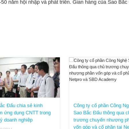
-50 năm hội nhập và phát triển. Gian hàng của Sao Bắ
ty cổ phần Công Nghệ
Công ty cổ phần Công N
ắc Đẩu thông qua chủ
Sao Bắc Đẩu hoàn tất thủ
g chuyển nhượng phần
thoái vốn tại Netpro và S
óp và cổ phần tại Netpro
Academy