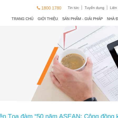
Tin tức
Tuyển dụng
Liên
1800 1780
TRANG CHỦ
GIỚI THIỆU
SẢN PHẨM - GIẢI PHÁP
NHÀ 
iện Tọa đàm “50 năm ASEAN: Cộng đồng k