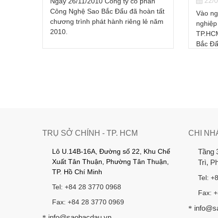
22/09/2011
hần
và S
àn tất
Vào ngày 13/8/2009, 35 doanh
lẻ năm
nghiệp hội viên Hội Doanh Nhân Trẻ
22/0
TP.HCM (YBA) đã đến công ty Sao
Ngày 2
Bắc Đẩu để tham quan và...
phần C
thông 
nhượng
TRỤ SỞ CHÍNH - TP. HCM
CHI NH
Lô U.14B-16A, Đường số 22, Khu Chế
Tầng 
Xuất Tân Thuận, Phường Tân Thuận,
Trì, 
TP. Hồ Chí Minh
Tel: +
Tel: +84 28 3770 0968
Fax: 
Fax: +84 28 3770 0969
info@s
*
info@saobacdau.vn
*