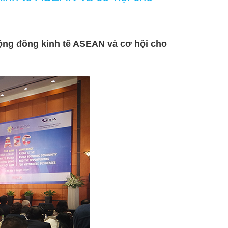
ng đồng kinh tế ASEAN và cơ hội cho