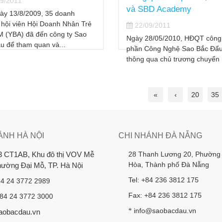
BD Academy
22/09/2011
9/2011
Ngày 14/12/2010 Công ty cổ 
Công Nghệ Sao Bắc Đẩu đã ho
8/05/2010, HĐQT công ty cổ
xong thủ tục thoái vốn tại Côn
ông Nghệ Sao Bắc Đẩu đã
TNHH Tư Vấn và Đào...
qua chủ trương chuyển
 toàn bộ phần vốn Công...
«
‹
20
35
ÁNH HÀ NỘI
CHI NHÁNH ĐÀ NẴNG
28 Thanh Lương 20, Phường
3 CT1AB, Khu đô thị VOV Mễ
Hòa, Thành phố Đà Nẵng
Phường Đại Mỗ, TP. Hà Nội
Tel: +84 236 3812 175
84 24 3772 2989
Fax: +84 236 3812 175
+84 24 3772 3000
info@saobacdau.vn
*
aobacdau.vn