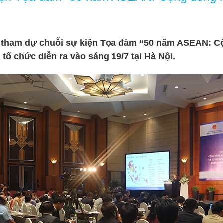
tham dự chuỗi sự kiện Tọa đàm “50 năm ASEAN: Cộ
tổ chức diễn ra vào sáng 19/7 tại Hà Nội.