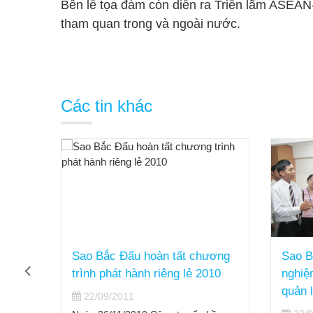
Bên lề tọa đàm còn diễn ra Triển lãm ASEAN
tham quan trong và ngoài nước.
Các tin khác
ương
Sao Bắc Đẩu chia sẻ kinh
Công 
010
nghiệm ứng dụng CNTT trong
Sao B
quản lý doanh nghiệp
trươn
vốn g