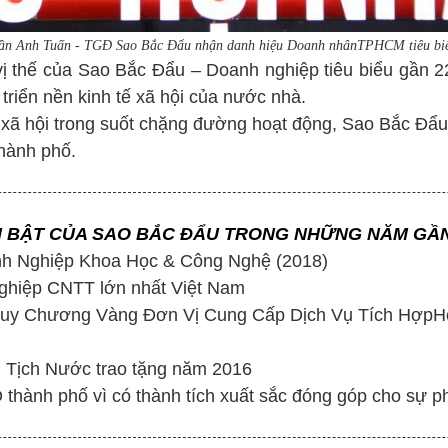
ần Anh Tuấn - TGĐ Sao Bắc Đẩu nhận danh hiệu Doanh nhânTPHCM tiêu bi
vị thế của Sao Bắc Đẩu – Doanh nghiệp tiêu biểu gần 2
 triển nền kinh tế xã hội của nước nhà.
 xã hội trong suốt chặng đường hoạt động, Sao Bắc Đẩ
hành phố.
I BẬT CỦA SAO BẮC ĐẨU TRONG NHỮNG NĂM GẦ
nh Nghiệp Khoa Học & Công Nghệ (2018)
Nghiệp CNTT lớn nhất Việt Nam
& Huy Chương Vàng Đơn Vị Cung Cấp Dịch Vụ Tích Hợp
Tịch Nước trao tặng năm 2016
thành phố vì có thành tích xuất sắc đóng góp cho sự p