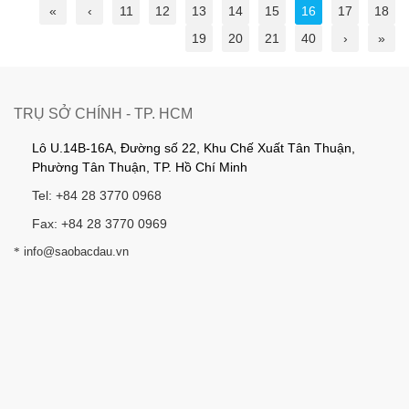
«
‹
11
12
13
14
15
16
17
18
19
20
21
40
›
»
TRỤ SỞ CHÍNH - TP. HCM
Lô U.14B-16A, Đường số 22, Khu Chế Xuất Tân Thuận,
Phường Tân Thuận, TP. Hồ Chí Minh
Tel: +84 28 3770 0968
Fax: +84 28 3770 0969
*
info@saobacdau.vn