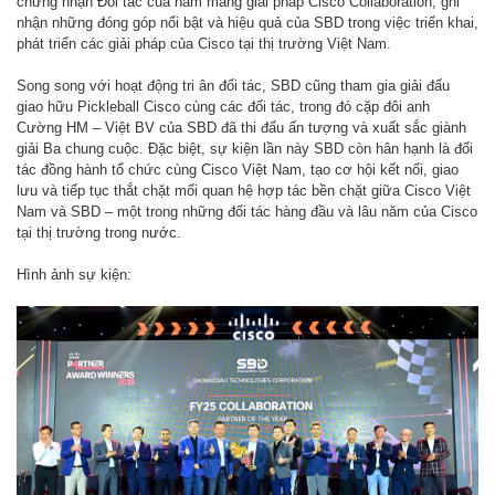
chứng nhận Đối tác của năm mảng giải pháp Cisco Collaboration, ghi
nhận những đóng góp nổi bật và hiệu quả của SBD trong việc triển khai,
phát triển các giải pháp của Cisco tại thị trường Việt Nam.
Song song với hoạt động tri ân đối tác, SBD cũng tham gia giải đấu
giao hữu Pickleball Cisco cùng các đối tác, trong đó cặp đôi anh
Cường HM – Việt BV của SBD đã thi đấu ấn tượng và xuất sắc giành
giải Ba chung cuộc. Đặc biệt, sự kiện lần này SBD còn hân hạnh là đối
tác đồng hành tổ chức cùng Cisco Việt Nam, tạo cơ hội kết nối, giao
lưu và tiếp tục thắt chặt mối quan hệ hợp tác bền chặt giữa Cisco Việt
Nam và SBD – một trong những đối tác hàng đầu và lâu năm của Cisco
tại thị trường trong nước.
Hình ảnh sự kiện: