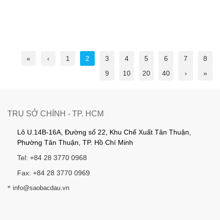
«
‹
1
2
3
4
5
6
7
8
9
10
20
40
›
»
TRỤ SỞ CHÍNH - TP. HCM
Lô U.14B-16A, Đường số 22, Khu Chế Xuất Tân Thuận,
Phường Tân Thuận, TP. Hồ Chí Minh
Tel: +84 28 3770 0968
Fax: +84 28 3770 0969
*
info@saobacdau.vn