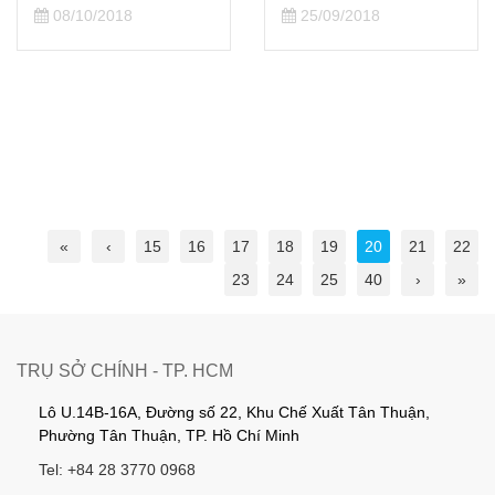
08/10/2018
25/09/2018
«
‹
15
16
17
18
19
20
21
22
23
24
25
40
›
»
TRỤ SỞ CHÍNH - TP. HCM
Lô U.14B-16A, Đường số 22, Khu Chế Xuất Tân Thuận,
Phường Tân Thuận, TP. Hồ Chí Minh
Tel: +84 28 3770 0968