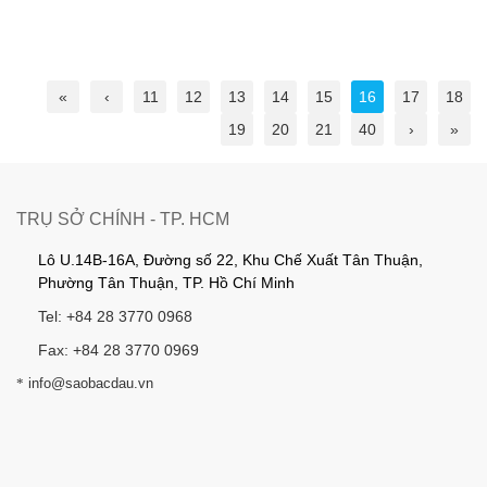
«
‹
11
12
13
14
15
16
17
18
19
20
21
40
›
»
TRỤ SỞ CHÍNH - TP. HCM
Lô U.14B-16A, Đường số 22, Khu Chế Xuất Tân Thuận,
Phường Tân Thuận, TP. Hồ Chí Minh
Tel: +84 28 3770 0968
Fax: +84 28 3770 0969
*
info@saobacdau.vn