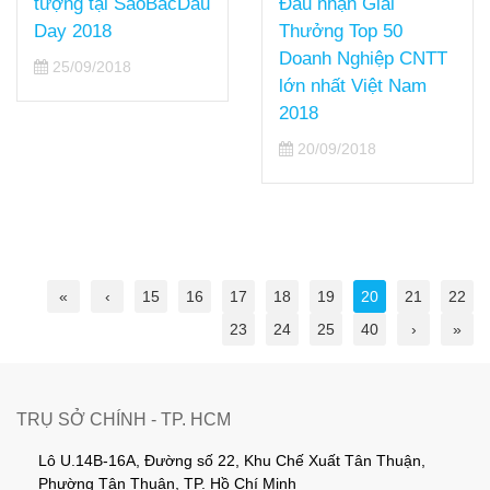
Đẩu nhận Giải
tượng tại SaoBacDau
Thưởng Top 50
Day 2018
Doanh Nghiệp CNTT
25/09/2018
lớn nhất Việt Nam
2018
20/09/2018
«
‹
15
16
17
18
19
20
21
22
23
24
25
40
›
»
TRỤ SỞ CHÍNH - TP. HCM
Lô U.14B-16A, Đường số 22, Khu Chế Xuất Tân Thuận,
Phường Tân Thuận, TP. Hồ Chí Minh