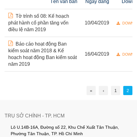
Tên văn bản
Ngày đăng
Downl
Tờ trình số 08: Kế hoạch
phát hành cổ phần tăng vốn
10/04/2019
DOWNL
điều lệ năm 2019
Báo cáo hoạt động Ban
kiểm soát năm 2018 & Kế
16/04/2019
DOWNL
hoạch hoạt động Ban kiểm soát
năm 2019
«
‹
1
2
TRỤ SỞ CHÍNH - TP. HCM
Lô U.14B-16A, Đường số 22, Khu Chế Xuất Tân Thuận,
Phường Tân Thuận, TP. Hồ Chí Minh