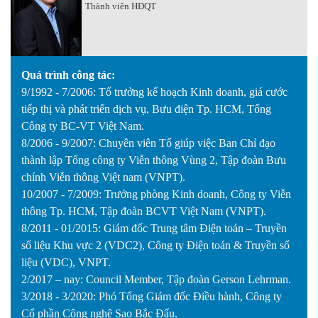
Thành viên HĐQT
Quá trình công tác:
9/1992 - 7/2006: Tổ trưởng kế hoạch Kinh doanh, giá cước
tiếp thị và phát triển dịch vụ, Bưu điện Tp. HCM, Tổng
Công ty BC-VT Việt Nam.
8/2006 - 9/2007: Chuyên viên Tổ giúp việc Ban Chỉ đạo
thành lập Tổng công ty Viễn thông Vùng 2, Tập đoàn Bưu
chính Viễn thông Việt nam (VNPT).
10/2007 - 7/2009: Trưởng phòng Kinh doanh, Công ty Viễn
thông Tp. HCM, Tập đoàn BCVT Việt Nam (VNPT).
8/2011 - 01/2015: Giám đốc Trung tâm Điện toán – Truyền
số liệu Khu vực 2 (VDC2), Công ty Điện toán & Truyền số
liệu (VDC), VNPT.
2/2017 – nay: Council Member, Tập đoàn Gerson Lehrman.
3/2018 - 3/2020: Phó Tổng Giám đốc Điều hành, Công ty
Cổ phần Công nghệ Sao Bắc Đẩu.