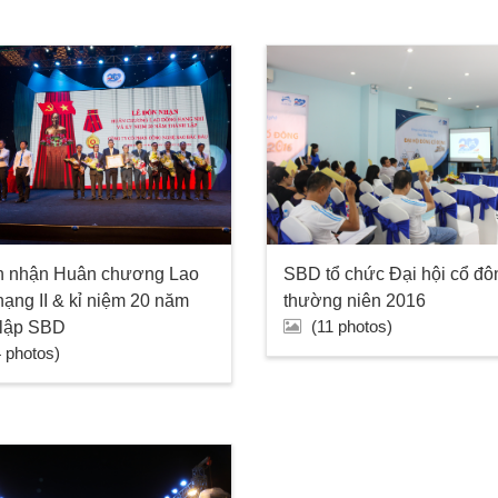
SBD tổ chức Đại hội cổ đô
n nhận Huân chương Lao
thường niên 2016
ạng II & kỉ niệm 20 năm
(11 photos)
 lập SBD
4 photos)