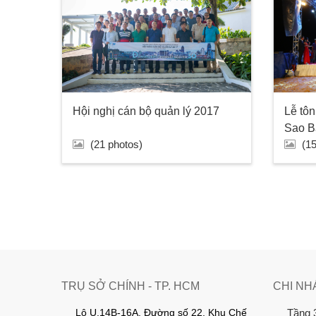
Hội nghị cán bộ quản lý 2017
Lễ tô
Sao B
(21 photos)
(1
TRỤ SỞ CHÍNH - TP. HCM
CHI NH
Lô U.14B-16A, Đường số 22, Khu Chế
Tầng 