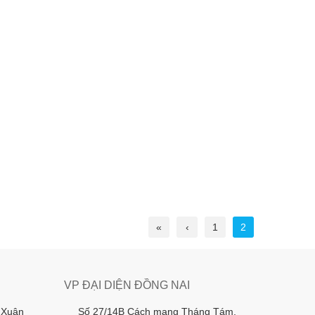
«
‹
1
2
VP ĐẠI DIỆN ĐỒNG NAI
 Xuân
Số 27/14B Cách mạng Tháng Tám,