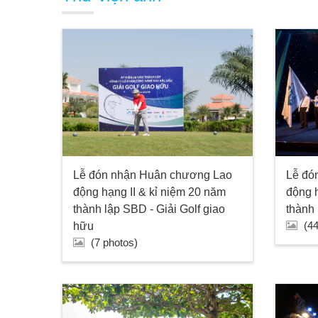
Lễ đó
Lễ đón nhận Huân chương Lao
động h
động hạng II & kỉ niệm 20 năm
thành
thành lập SBD - Giải Golf giao
(4
hữu
(7 photos)