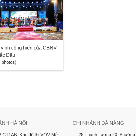
n vinh cống hiến của CBNV
ắc Đẩu
5 photos)
ÁNH HÀ NỘI
CHI NHÁNH ĐÀ NẴNG
28 Thanh Lương 20, Phường
3 CT1AB, Khu đô thị VOV Mễ